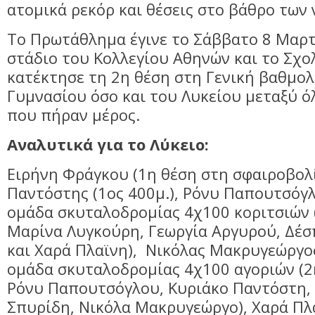
ατομικά ρεκόρ και θέσεις στο βάθρο των 
Το Πρωτάθλημα έγινε το Σάββατο 8 Μαρτ
στάδιο του Κολλεγίου Αθηνών και το Σχο
κατέκτησε τη 2η θέση στη Γενική βαθμολ
Γυμνασίου όσο και του Λυκείου μεταξύ ό
που πήραν μέρος.
Αναλυτικά για το Λύκειο:
Ειρήνη Φράγκου (1η θέση στη σφαιροβολί
Παντόστης (1ος 400μ.), Ρόνυ Παπουτσόγλο
ομάδα σκυταλοδρομίας 4χ100 κοριτσιών (
Μαρίνα Λυγκούρη, Γεωργία Αργυρού, Δέσ
και Χαρά Πλαϊνη), Νικόλας Μακρυγεώργος
ομάδα σκυταλοδρομίας 4χ100 αγοριών (2
Ρόνυ Παπουτσόγλου, Κυριάκο Παντόστη,
Σπυρίδη, Νικόλα Μακρυγεώργο), Χαρά Πλα