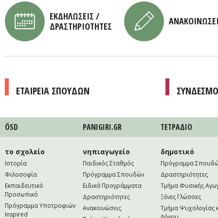
ΕΚΔΗΛΩΣΕΙΣ /
ΑΝΑΚΟΙΝΩΣΕ
ΔΡΑΣΤΗΡΙΟΤΗΤΕΣ
ΕΤΑΙΡΕΙΑ ΣΠΟΥΔΩΝ
ΣΥΝΔΕΣΜΟ
ÖSD
PANIGIRI.GR
ΤΕΤΡAΔΙΟ
το σχολείο
νηπιαγωγείο
δημοτικό
Ιστορία
Παιδικός Σταθμός
Πρόγραμμα Σπουδ
Φιλοσοφία
Πρόγραμμα Σπουδών
Δραστηριότητες
Εκπαιδευτικό
Ειδικά Προγράμματα
Τμήμα Φυσικής Αγω
Προσωπικό
Δραστηριότητες
Ξένες Γλώσσες
Πρόγραμμα Υποτροφιών
Ανακοινώσεις
Τμήμα Ψυχολογίας 
Inspired
Λόγου