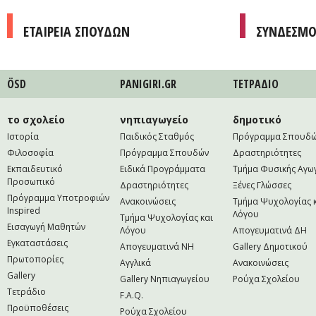
ΕΤΑΙΡΕΙΑ ΣΠΟΥΔΩΝ
ΣΥΝΔΕΣΜΟ
ÖSD
PANIGIRI.GR
ΤΕΤΡAΔΙΟ
το σχολείο
νηπιαγωγείο
δημοτικό
Ιστορία
Παιδικός Σταθμός
Πρόγραμμα Σπουδ
Φιλοσοφία
Πρόγραμμα Σπουδών
Δραστηριότητες
Εκπαιδευτικό
Ειδικά Προγράμματα
Τμήμα Φυσικής Αγω
Προσωπικό
Δραστηριότητες
Ξένες Γλώσσες
Πρόγραμμα Υποτροφιών
Ανακοινώσεις
Τμήμα Ψυχολογίας 
Inspired
Λόγου
Τμήμα Ψυχολογίας και
Εισαγωγή Μαθητών
Λόγου
Απογευματινά ΔΗ
Εγκαταστάσεις
Απογευματινά NH
Gallery Δημοτικού
Πρωτοπορίες
Αγγλικά
Ανακοινώσεις
Gallery
Gallery Νηπιαγωγείου
Ρούχα Σχολείου
Τετράδιο
F.A.Q.
Προϋποθέσεις
Ρούχα Σχολείου