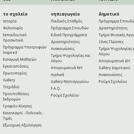
το σχολείο
νηπιαγωγείο
δημοτικό
Ιστορία
Παιδικός Σταθμός
Πρόγραμμα Σπουδ
Φιλοσοφία
Πρόγραμμα Σπουδών
Δραστηριότητες
Εκπαιδευτικό
Ειδικά Προγράμματα
Τμήμα Φυσικής Αγω
Προσωπικό
Δραστηριότητες
Ξένες Γλώσσες
Πρόγραμμα Υποτροφιών
Ανακοινώσεις
Τμήμα Ψυχολογίας 
Inspired
Λόγου
Τμήμα Ψυχολογίας και
Εισαγωγή Μαθητών
Λόγου
Απογευματινά ΔΗ
Εγκαταστάσεις
Απογευματινά NH
Gallery Δημοτικού
Πρωτοπορίες
Αγγλικά
Ανακοινώσεις
Gallery
Gallery Νηπιαγωγείου
Ρούχα Σχολείου
Τετράδιο
F.A.Q.
Προϋποθέσεις
Ρούχα Σχολείου
Εκδρομών
Γραφείο Κίνησης
Κανονισμοί - Πολιτικές -
Τιμές
Εξωτερική Αξιολόγηση