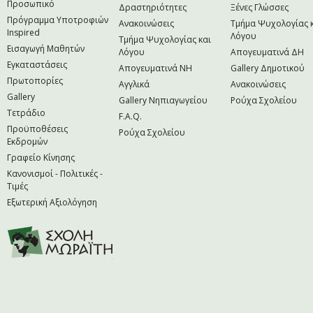
Προσωπικό
Δραστηριότητες
Ξένες Γλώσσες
Πρόγραμμα Υποτροφιών
Ανακοινώσεις
Τμήμα Ψυχολογίας 
Inspired
Λόγου
Τμήμα Ψυχολογίας και
Εισαγωγή Μαθητών
Λόγου
Απογευματινά ΔΗ
Εγκαταστάσεις
Απογευματινά NH
Gallery Δημοτικού
Πρωτοπορίες
Αγγλικά
Ανακοινώσεις
Gallery
Gallery Νηπιαγωγείου
Ρούχα Σχολείου
Τετράδιο
F.A.Q.
Προϋποθέσεις
Ρούχα Σχολείου
Εκδρομών
Γραφείο Κίνησης
Κανονισμοί - Πολιτικές -
Τιμές
Εξωτερική Αξιολόγηση