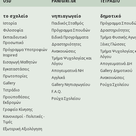
ÖSD
PANIGIRI.GR
ΤΕΤΡAΔΙΟ
το σχολείο
νηπιαγωγείο
δημοτικό
Ιστορία
Παιδικός Σταθμός
Πρόγραμμα Σπουδ
Φιλοσοφία
Πρόγραμμα Σπουδών
Δραστηριότητες
Εκπαιδευτικό
Ειδικά Προγράμματα
Τμήμα Φυσικής Αγω
Προσωπικό
Δραστηριότητες
Ξένες Γλώσσες
Πρόγραμμα Υποτροφιών
Ανακοινώσεις
Τμήμα Ψυχολογίας 
Inspired
Λόγου
Τμήμα Ψυχολογίας και
Εισαγωγή Μαθητών
Λόγου
Απογευματινά ΔΗ
Εγκαταστάσεις
Απογευματινά NH
Gallery Δημοτικού
Πρωτοπορίες
Αγγλικά
Ανακοινώσεις
Gallery
Gallery Νηπιαγωγείου
Ρούχα Σχολείου
Τετράδιο
F.A.Q.
Προϋποθέσεις
Ρούχα Σχολείου
Εκδρομών
Γραφείο Κίνησης
Κανονισμοί - Πολιτικές -
Τιμές
Εξωτερική Αξιολόγηση