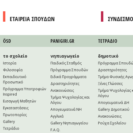
ΕΤΑΙΡΕΙΑ ΣΠΟΥΔΩΝ
ΣΥΝΔΕΣΜΟ
ÖSD
PANIGIRI.GR
ΤΕΤΡAΔΙΟ
το σχολείο
νηπιαγωγείο
δημοτικό
Ιστορία
Παιδικός Σταθμός
Πρόγραμμα Σπουδ
Φιλοσοφία
Πρόγραμμα Σπουδών
Δραστηριότητες
Εκπαιδευτικό
Ειδικά Προγράμματα
Τμήμα Φυσικής Αγω
Προσωπικό
Δραστηριότητες
Ξένες Γλώσσες
Πρόγραμμα Υποτροφιών
Ανακοινώσεις
Τμήμα Ψυχολογίας 
Inspired
Λόγου
Τμήμα Ψυχολογίας και
Εισαγωγή Μαθητών
Λόγου
Απογευματινά ΔΗ
Εγκαταστάσεις
Απογευματινά NH
Gallery Δημοτικού
Πρωτοπορίες
Αγγλικά
Ανακοινώσεις
Gallery
Gallery Νηπιαγωγείου
Ρούχα Σχολείου
Τετράδιο
F.A.Q.