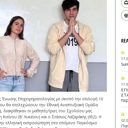
RE
ib
17.
Su
ib
17.
ΕΠ
ΕΤ
ς Ένωσης Επιχειρηματολογίας με σκοπό την επιλογή 10
περ
που θα στελεχώσουν την Εθνική Αναπτυξιακή Ομάδα
 διακρίθηκαν οι μαθητές/τριες του Σχολείου μας
ib
Κιτίνου (Β’ Λυκείου) και ο Στάσιος Λαζαράκης (ΙΒ2). Η
02.
 την ελληνική εκπροσώπηση στο επόμενο Παγκόσμιο
Παν