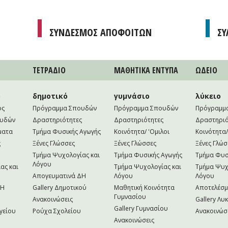
ΣΥΝΔΕΣΜΟΣ ΑΠΟΦΟΙΤΩΝ
ΣΥ
ΤΕΤΡAΔΙΟ
ΜΑΘΗΤΙΚA ΕΝΤΥΠΑ
ΩΔΕΙΟ
ο
δημοτικό
γυμνάσιο
λύκειο
ός
Πρόγραμμα Σπουδών
Πρόγραμμα Σπουδών
Πρόγραμμ
ουδών
Δραστηριότητες
Δραστηριότητες
Δραστηριό
ματα
Τμήμα Φυσικής Αγωγής
Κοινότητα/ 'Ομιλοι
Κοινότητα/
ς
Ξένες Γλώσσες
Ξένες Γλώσσες
Ξένες Γλώσ
Τμήμα Ψυχολογίας και
Τμήμα Φυσικής Αγωγής
Τμήμα Φυσ
Λόγου
ας και
Τμήμα Ψυχολογίας και
Τμήμα Ψυχ
Απογευματινά ΔΗ
Λόγου
Λόγου
NH
Gallery Δημοτικού
Μαθητική Κοινότητα
Αποτελέσ
Γυμνασίου
Ανακοινώσεις
Gallery Λυ
Gallery Γυμνασίου
γείου
Ρούχα Σχολείου
Ανακοινώσ
Ανακοινώσεις