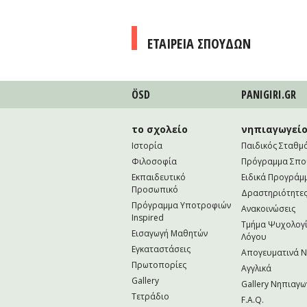
ΕΤΑΙΡΕΙΑ ΣΠΟΥΔΩΝ
ÖSD
PANIGIRI.GR
το σχολείο
νηπιαγωγεί
Ιστορία
Παιδικός Σταθμ
Φιλοσοφία
Πρόγραμμα Σπ
Εκπαιδευτικό
Ειδικά Προγράμ
Προσωπικό
Δραστηριότητε
Πρόγραμμα Υποτροφιών
Ανακοινώσεις
Inspired
Τμήμα Ψυχολογί
Εισαγωγή Μαθητών
Λόγου
Εγκαταστάσεις
Απογευματινά 
Πρωτοπορίες
Αγγλικά
Gallery
Gallery Νηπιαγω
Τετράδιο
F.A.Q.