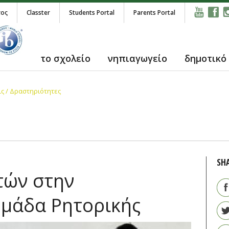
τος
Classter
Students Portal
Parents Portal
το σχολείο
νηπιαγωγείο
δημοτικό
ς / Δραστηριότητες
SH
τών στην
μάδα Ρητορικής