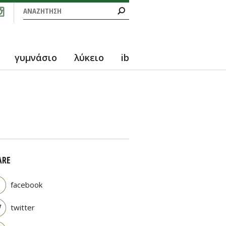
Φόρμα αναζήτησης
Αναζήτηση
γυμνάσιο
λύκειο
ib
ARE
facebook
twitter