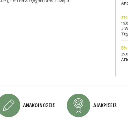
25), που θα διεξαχθεί στον Παναμά.
Απ
ετα
19.
«“Θ
Τεχ
ξέν
29.
ΑΠ
ΑΝΑΚΟΙΝΩΣΕΙΣ
ΔΙΑΚΡΙΣΕΙΣ