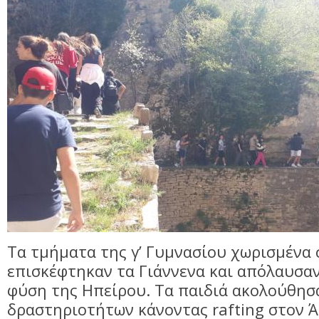
Τα τμήματα της γ’ Γυμνασίου χωρισμένα 
επισκέφτηκαν τα Γιάννενα και απόλαυσα
φύση της Ηπείρου. Τα παιδιά ακολούθη
δραστηριοτήτων κάνοντας rafting στον Ά