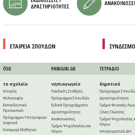
ΕΚΔΗΛΩΣΕΙΣ /
ΑΝΑΚΟΙΝΩΣΕ
ΔΡΑΣΤΗΡΙΟΤΗΤΕΣ
ΕΤΑΙΡΕΙΑ ΣΠΟΥΔΩΝ
ΣΥΝΔΕΣΜΟ
ÖSD
PANIGIRI.GR
ΤΕΤΡAΔΙΟ
το σχολείο
νηπιαγωγείο
δημοτικό
Ιστορία
Παιδικός Σταθμός
Πρόγραμμα Σπουδ
Φιλοσοφία
Πρόγραμμα Σπουδών
Δραστηριότητες
Εκπαιδευτικό
Ειδικά Προγράμματα
Τμήμα Φυσικής Αγω
Προσωπικό
Δραστηριότητες
Ξένες Γλώσσες
Πρόγραμμα Υποτροφιών
Ανακοινώσεις
Τμήμα Ψυχολογίας 
Inspired
Λόγου
Τμήμα Ψυχολογίας και
Εισαγωγή Μαθητών
Λόγου
Απογευματινά ΔΗ