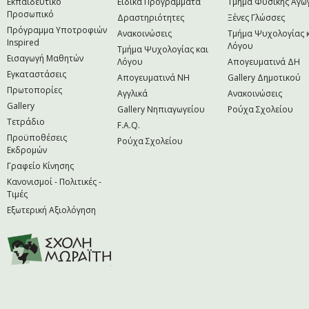
Εκπαιδευτικό
Ειδικά Προγράμματα
Τμήμα Φυσικής Αγω
Προσωπικό
Δραστηριότητες
Ξένες Γλώσσες
Πρόγραμμα Υποτροφιών
Ανακοινώσεις
Τμήμα Ψυχολογίας 
Inspired
Λόγου
Τμήμα Ψυχολογίας και
Εισαγωγή Μαθητών
Λόγου
Απογευματινά ΔΗ
Εγκαταστάσεις
Απογευματινά NH
Gallery Δημοτικού
Πρωτοπορίες
Αγγλικά
Ανακοινώσεις
Gallery
Gallery Νηπιαγωγείου
Ρούχα Σχολείου
Τετράδιο
F.A.Q.
Προϋποθέσεις
Ρούχα Σχολείου
Εκδρομών
Γραφείο Κίνησης
Κανονισμοί - Πολιτικές -
Τιμές
Εξωτερική Αξιολόγηση