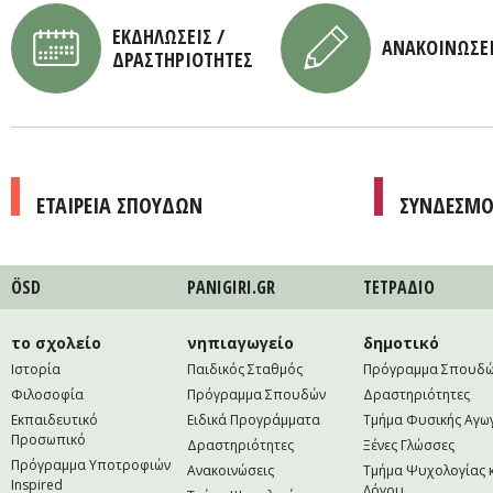
ΕΚΔΗΛΩΣΕΙΣ /
ΑΝΑΚΟΙΝΩΣΕ
ΔΡΑΣΤΗΡΙΟΤΗΤΕΣ
ΕΤΑΙΡΕΙΑ ΣΠΟΥΔΩΝ
ΣΥΝΔΕΣΜΟ
ÖSD
PANIGIRI.GR
ΤΕΤΡAΔΙΟ
το σχολείο
νηπιαγωγείο
δημοτικό
Ιστορία
Παιδικός Σταθμός
Πρόγραμμα Σπουδ
Φιλοσοφία
Πρόγραμμα Σπουδών
Δραστηριότητες
Εκπαιδευτικό
Ειδικά Προγράμματα
Τμήμα Φυσικής Αγω
Προσωπικό
Δραστηριότητες
Ξένες Γλώσσες
Πρόγραμμα Υποτροφιών
Ανακοινώσεις
Τμήμα Ψυχολογίας 
Inspired
Λόγου