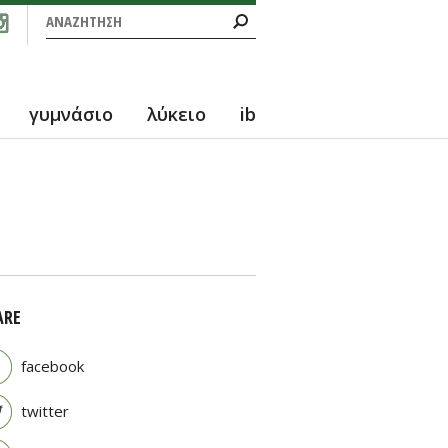
Φόρμα αναζήτησης
Αναζήτηση
γυμνάσιο
λύκειο
ib
ARE
facebook
twitter