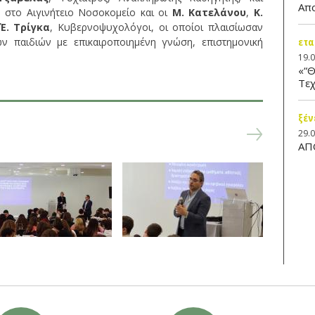
Απ
 στο Αιγινήτειο Νοσοκομείο και οι
Μ. Κατελάνου
,
Κ.
Έ. Τρίγκα
, Κυβερνοψυχολόγοι, οι οποίοι πλαισίωσαν
ετα
ων παιδιών με επικαιροποιημένη γνώση, επιστημονική
.
19.
«“Θ
Τεχ
ξέν
29.
ΑΠ