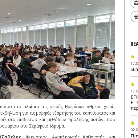
RE
ib
17.
Su
ib
17.
ΕΠ
ΕΤ
μνασίου στο πλαίσιο της σειράς Ημερίδων «Ημέρα χωρίς
περ
εκδήλωση για τις μορφές εξάρτησης του καπνίσματος και
μού στο διαδίκτυο και μεθόδων πρόληψης αυτών, που
ib
ρουαρίου στο Σεράφειο Ίδρυμα.
02.
Παν
Τζαβέλας
, Ψυχίατρος, Αναπληρωτής Καθηγητής, και