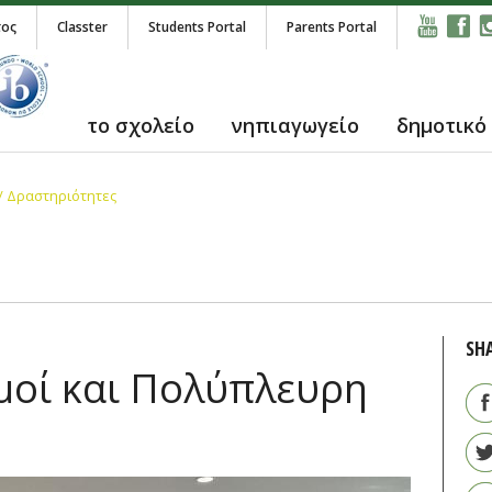
τος
Classter
Students Portal
Parents Portal
το σχολείο
νηπιαγωγείο
δημοτικό
/ Δραστηριότητες
SH
μοί και Πολύπλευρη