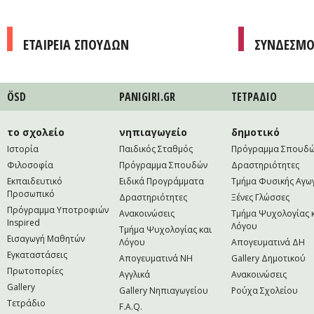
ΕΤΑΙΡΕΙΑ ΣΠΟΥΔΩΝ
ΣΥΝΔΕΣΜΟ
ÖSD
PANIGIRI.GR
ΤΕΤΡAΔΙΟ
το σχολείο
νηπιαγωγείο
δημοτικό
Ιστορία
Παιδικός Σταθμός
Πρόγραμμα Σπουδ
Φιλοσοφία
Πρόγραμμα Σπουδών
Δραστηριότητες
Εκπαιδευτικό
Ειδικά Προγράμματα
Τμήμα Φυσικής Αγω
Προσωπικό
Δραστηριότητες
Ξένες Γλώσσες
Πρόγραμμα Υποτροφιών
Ανακοινώσεις
Τμήμα Ψυχολογίας 
Inspired
Λόγου
Τμήμα Ψυχολογίας και
Εισαγωγή Μαθητών
Λόγου
Απογευματινά ΔΗ
Εγκαταστάσεις
Απογευματινά NH
Gallery Δημοτικού
Πρωτοπορίες
Αγγλικά
Ανακοινώσεις
Gallery
Gallery Νηπιαγωγείου
Ρούχα Σχολείου
Τετράδιο
F.A.Q.