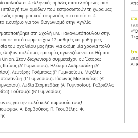
ίο καλούνται 4 ελληνικές ομάδες αποτελούμενες από
Απ
ν. Η επιλογή των ομάδων που εκπροσωπούν τη χώρα μας
 ενός προκριματικού τουρνούα, στο οποίο οι 4
ετα
ο εισιτήριο για τον διαγωνισμό στην Αγγλία.
19.
«“Θ
γματοποιήθηκε στη Σχολή Ι.Μ. Παναγιωτόπουλου στην
Τεχ
αι σε αυτό συμμετείχαν 12 μαθητές και μαθήτριες
σία του σχολείου μας ήταν για ακόμη μία χρονιά πολύ
ξέν
μας έλαβαν πολύτιμες εμπειρίες αγωνιζόμενοι σε θέματα
29.
 Union. Στον διαγωνισμό συμμετείχαν οι: Έκτορας
ΑΠ
 Κιτίνος (Α’ Γυμνασίου), Ηλέκτρα Ανδρεαδάκη (Α’
σίου), Λευτέρης Τσάμπρας (Γ’ Γυμνασίου), Μιχάλης
σταντινίδη (Γ’ Γυμνασίου), Ιάσωνας Μακρυλάκης (Α’
μνασίου), Λυδία Σταμπεδάκη (Α’ Γυμνασίου), Γαβριέλλα
βίτα) Τούτουζα (Β’ Γυμνασίου).
οντες για την πολύ καλή παρουσία τους!
άουφμαν, Α. Βαμβούκος, Π. Γκουβέλης, Φ.
κης