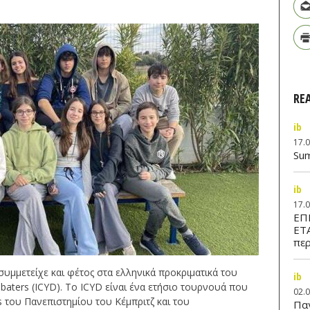
RE
ib
17.
Su
ib
17.
ΕΠ
ΕΤ
περ
συμμετείχε και φέτος στα ελληνικά προκριματικά του
ib
ebaters (ICYD). Το ICYD είναι ένα ετήσιο τουρνουά που
02.
s του Πανεπιστημίου του Κέμπριτζ και του
Παν