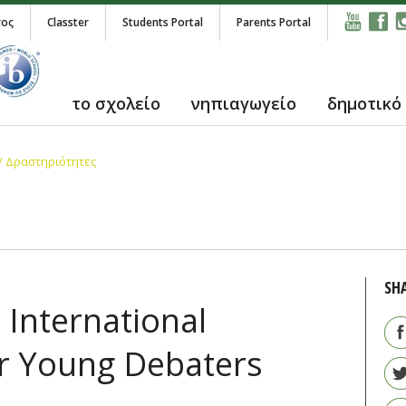
τος
Classter
Students Portal
Parents Portal
το σχολείο
νηπιαγωγείο
δημοτικό
/ Δραστηριότητες
SH
International
r Young Debaters