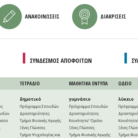
ΑΝΑΚΟΙΝΩΣΕΙΣ
ΔΙΑΚΡΙΣΕΙΣ
ΣΥΝΔΕΣΜΟΣ ΑΠΟΦΟΙΤΩΝ
ΣΥ
ΤΕΤΡAΔΙΟ
ΜΑΘΗΤΙΚA ΕΝΤΥΠΑ
ΩΔΕΙΟ
ο
δημοτικό
γυμνάσιο
λύκειο
ός
Πρόγραμμα Σπουδών
Πρόγραμμα Σπουδών
Πρόγραμμ
ουδών
Δραστηριότητες
Δραστηριότητες
Δραστηριό
ματα
Τμήμα Φυσικής Αγωγής
Κοινότητα/ 'Ομιλοι
Κοινότητα/
ς
Ξένες Γλώσσες
Ξένες Γλώσσες
Ξένες Γλώσ
Τμήμα Ψυχολογίας και
Τμήμα Φυσικής Αγωγής
Τμήμα Φυσ