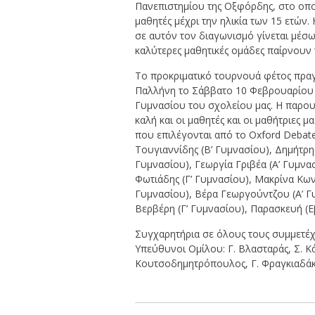
Πανεπιστημίου της Οξφόρδης, στο οπο
μαθητές μέχρι την ηλικία των 15 ετώ
σε αυτόν τον διαγωνισμό γίνεται μέσω
καλύτερες μαθητικές ομάδες παίρνουν τ
Το προκριματικό τουρνουά φέτος πρα
Παλλήνη το Σάββατο 10 Φεβρουαρίου κ
Γυμνασίου του σχολείου μας. Η παρου
καλή και οι μαθητές και οι μαθήτριες 
που επιλέγονται από το Oxford Debate
Τουγιαννίδης (Β’ Γυμνασίου), Δημήτρης
Γυμνασίου), Γεωργία Γριβέα (Α’ Γυμνα
Φωτιάδης (Γ’ Γυμνασίου), Μακρίνα Κων
Γυμνασίου), Βέρα Γεωργούντζου (Α’ Γυ
Βερβέρη (Γ’ Γυμνασίου), Παρασκευή (Ε
Συγχαρητήρια σε όλους τους συμμετέχ
Υπεύθυνοι Ομίλου: Γ. Βλασταράς, Σ. Κ
Κουτσοδημητρόπουλος, Γ. Φραγκιαδά