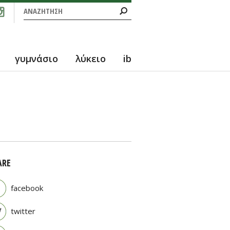
Φόρμα αναζήτησης
Αναζήτηση
γυμνάσιο
λύκειο
ib
ARE
facebook
twitter