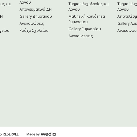
Λόγου
ας και
Τμήμα Ψυχολογίας και
Τμήμα Ψυχ
Απογευματινά ΔΗ
Λόγου
Λόγου
NH
Gallery Δημοτικού
Μαθητική Κοινότητα
Αποτελέσ
Γυμνασίου
Ανακοινώσεις
Gallery Λυ
Gallery Γυμνασίου
γείου
Ρούχα Σχολείου
Ανακοινώσ
Ανακοινώσεις
S RESERVED.