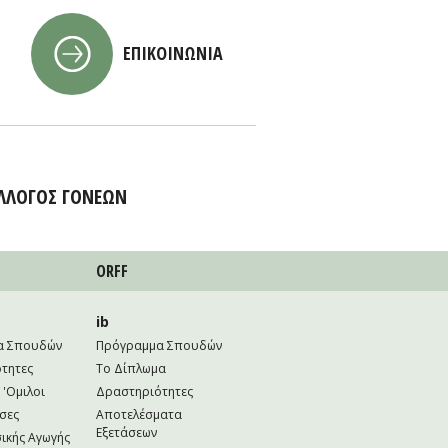
ΕΠΙΚΟΙΝΩΝΙΑ
ΛΛΟΓΟΣ ΓΟΝΕΩΝ
ORFF
ib
α Σπουδών
Πρόγραμμα Σπουδών
τητες
Το Δίπλωμα
 'Ομιλοι
Δραστηριότητες
σες
Αποτελέσματα
Εξετάσεων
ικής Αγωγής