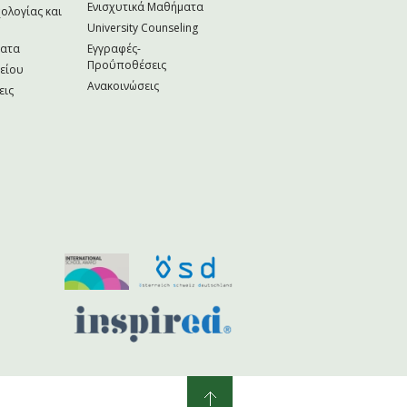
Ενισχυτικά Μαθήματα
ολογίας και
University Counseling
ματα
Εγγραφές-
Προΰποθέσεις
κείου
Ανακοινώσεις
εις