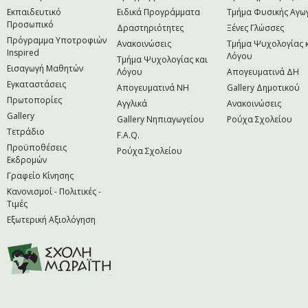
Εκπαιδευτικό
Ειδικά Προγράμματα
Τμήμα Φυσικής Αγω
Προσωπικό
Δραστηριότητες
Ξένες Γλώσσες
Πρόγραμμα Υποτροφιών
Ανακοινώσεις
Τμήμα Ψυχολογίας 
Inspired
Λόγου
Τμήμα Ψυχολογίας και
Εισαγωγή Μαθητών
Λόγου
Απογευματινά ΔΗ
Εγκαταστάσεις
Απογευματινά NH
Gallery Δημοτικού
Πρωτοπορίες
Αγγλικά
Ανακοινώσεις
Gallery
Gallery Νηπιαγωγείου
Ρούχα Σχολείου
Τετράδιο
F.A.Q.
Προϋποθέσεις
Ρούχα Σχολείου
Εκδρομών
Γραφείο Κίνησης
Κανονισμοί - Πολιτικές -
Τιμές
Εξωτερική Αξιολόγηση