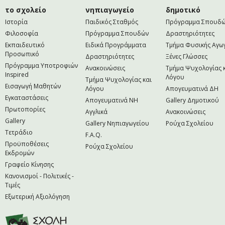
το σχολείο
νηπιαγωγείο
δημοτικό
Ιστορία
Παιδικός Σταθμός
Πρόγραμμα Σπουδ
Φιλοσοφία
Πρόγραμμα Σπουδών
Δραστηριότητες
Εκπαιδευτικό
Ειδικά Προγράμματα
Τμήμα Φυσικής Αγω
Προσωπικό
Δραστηριότητες
Ξένες Γλώσσες
Πρόγραμμα Υποτροφιών
Ανακοινώσεις
Τμήμα Ψυχολογίας 
Inspired
Λόγου
Τμήμα Ψυχολογίας και
Εισαγωγή Μαθητών
Λόγου
Απογευματινά ΔΗ
Εγκαταστάσεις
Απογευματινά NH
Gallery Δημοτικού
Πρωτοπορίες
Αγγλικά
Ανακοινώσεις
Gallery
Gallery Νηπιαγωγείου
Ρούχα Σχολείου
Τετράδιο
F.A.Q.
Προϋποθέσεις
Ρούχα Σχολείου
Εκδρομών
Γραφείο Κίνησης
Κανονισμοί - Πολιτικές -
Τιμές
Εξωτερική Αξιολόγηση