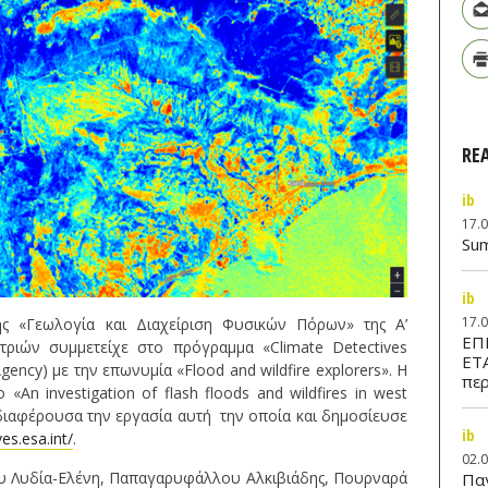
RE
ib
17.
Su
ib
17.
ής «Γεωλογία και Διαχείριση Φυσικών Πόρων» της A’
ΕΠ
-τριών συμμετείχε στο πρόγραμμα «Climate Detectives
ΕΤ
ency) με την επωνυμία «Flood and wildfire explorers». Η
περ
«An investigation of flash floods and wildfires in west
ενδιαφέρουσα την εργασία αυτή την οποία και δημοσίευσε
ib
es.esa.int/
.
02.
ίου Λυδία-Ελένη, Παπαγαρυφάλλου Αλκιβιάδης, Πουρναρά
Παν