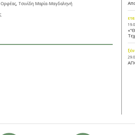
Απ
ης Ορφέας, Τσινίδη Μαρία-Μαγδαληνή
ς
ετα
19.
«“Θ
Τεχ
ξέν
29.
ΑΠ