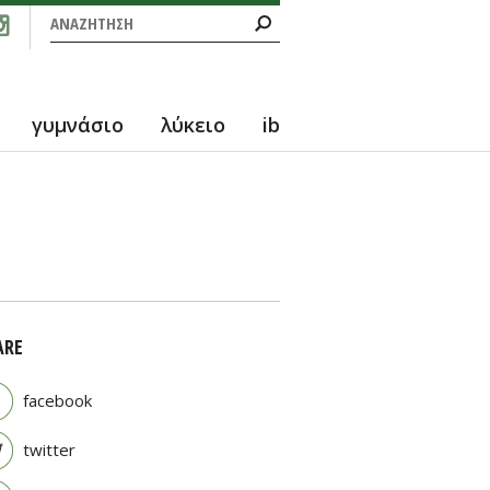
Φόρμα αναζήτησης
Αναζήτηση
γυμνάσιο
λύκειο
ib
ARE
facebook
twitter