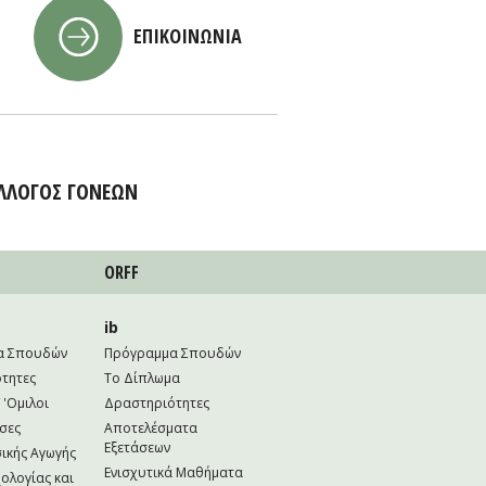
ΕΠΙΚΟΙΝΩΝΙΑ
ΛΛΟΓΟΣ ΓΟΝΕΩΝ
ORFF
ib
α Σπουδών
Πρόγραμμα Σπουδών
τητες
Το Δίπλωμα
 'Ομιλοι
Δραστηριότητες
σες
Αποτελέσματα
Εξετάσεων
ικής Αγωγής
Ενισχυτικά Μαθήματα
ολογίας και