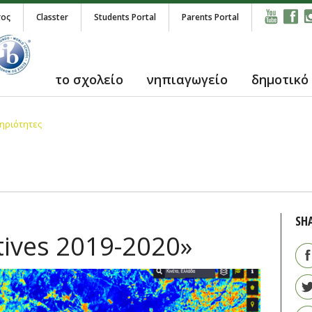
τος
Classter
Students Portal
Parents Portal
το σχολείο
νηπιαγωγείο
δημοτικό
ηριότητες
SH
tives 2019-2020»