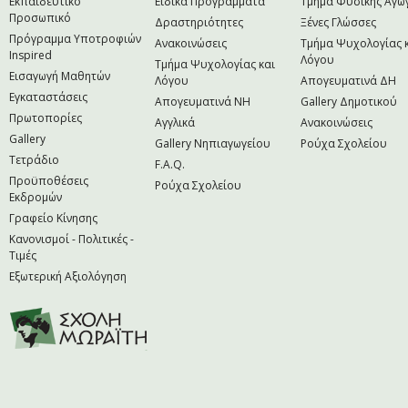
Εκπαιδευτικό
Ειδικά Προγράμματα
Τμήμα Φυσικής Αγω
Προσωπικό
Δραστηριότητες
Ξένες Γλώσσες
Πρόγραμμα Υποτροφιών
Ανακοινώσεις
Τμήμα Ψυχολογίας 
Inspired
Λόγου
Τμήμα Ψυχολογίας και
Εισαγωγή Μαθητών
Λόγου
Απογευματινά ΔΗ
Εγκαταστάσεις
Απογευματινά NH
Gallery Δημοτικού
Πρωτοπορίες
Αγγλικά
Ανακοινώσεις
Gallery
Gallery Νηπιαγωγείου
Ρούχα Σχολείου
Τετράδιο
F.A.Q.
Προϋποθέσεις
Ρούχα Σχολείου
Εκδρομών
Γραφείο Κίνησης
Κανονισμοί - Πολιτικές -
Τιμές
Εξωτερική Αξιολόγηση