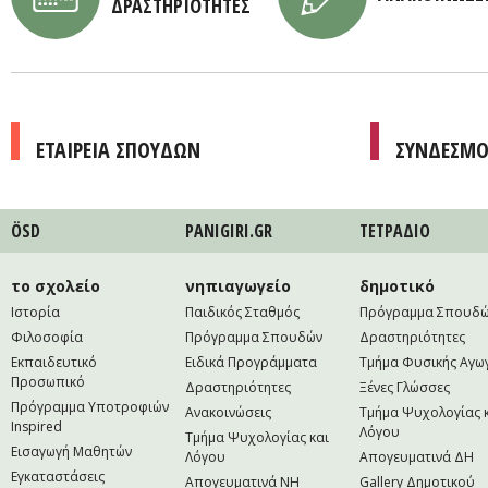
ΔΡΑΣΤΗΡΙΟΤΗΤΕΣ
ΕΤΑΙΡΕΙΑ ΣΠΟΥΔΩΝ
ΣΥΝΔΕΣΜΟ
ÖSD
PANIGIRI.GR
ΤΕΤΡAΔΙΟ
το σχολείο
νηπιαγωγείο
δημοτικό
Ιστορία
Παιδικός Σταθμός
Πρόγραμμα Σπουδ
Φιλοσοφία
Πρόγραμμα Σπουδών
Δραστηριότητες
Εκπαιδευτικό
Ειδικά Προγράμματα
Τμήμα Φυσικής Αγω
Προσωπικό
Δραστηριότητες
Ξένες Γλώσσες
Πρόγραμμα Υποτροφιών
Ανακοινώσεις
Τμήμα Ψυχολογίας 
Inspired
Λόγου
Τμήμα Ψυχολογίας και
Εισαγωγή Μαθητών
Λόγου
Απογευματινά ΔΗ
Εγκαταστάσεις
Απογευματινά NH
Gallery Δημοτικού