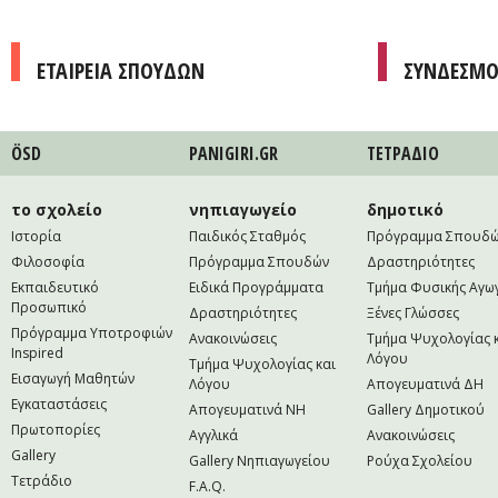
ΕΤΑΙΡΕΙΑ ΣΠΟΥΔΩΝ
ΣΥΝΔΕΣΜΟ
ÖSD
PANIGIRI.GR
ΤΕΤΡAΔΙΟ
το σχολείο
νηπιαγωγείο
δημοτικό
Ιστορία
Παιδικός Σταθμός
Πρόγραμμα Σπουδ
Φιλοσοφία
Πρόγραμμα Σπουδών
Δραστηριότητες
Εκπαιδευτικό
Ειδικά Προγράμματα
Τμήμα Φυσικής Αγω
Προσωπικό
Δραστηριότητες
Ξένες Γλώσσες
Πρόγραμμα Υποτροφιών
Ανακοινώσεις
Τμήμα Ψυχολογίας 
Inspired
Λόγου
Τμήμα Ψυχολογίας και
Εισαγωγή Μαθητών
Λόγου
Απογευματινά ΔΗ
Εγκαταστάσεις
Απογευματινά NH
Gallery Δημοτικού
Πρωτοπορίες
Αγγλικά
Ανακοινώσεις
Gallery
Gallery Νηπιαγωγείου
Ρούχα Σχολείου
Τετράδιο
F.A.Q.