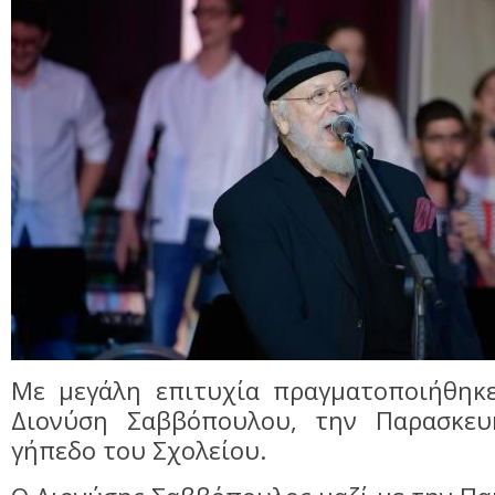
Με μεγάλη επιτυχία πραγματοποιήθηκ
Διονύση Σαββόπουλου, την Παρασκε
γήπεδο του Σχολείου.