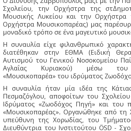
Ο Διονύσης Σαββόπουλος μαζί με την Πα
Σχολείου, την Ορχήστρα της στ΄Δημο
Μουσικής Λυκείου και την Ορχήστρα
Ορχήστρα Μουσικοπαρέας) μας παρέσυρε
μοναδικό τρόπο σε ένα μαγευτικό μουσικό
Η συναυλία είχε φιλανθρωπικό χαρακτ
διατέθηκαν στην ΕΘΜΑ (Ειδική Θερ
Αυτισμού του Γενικού Νοσοκομείου Πα
Αγλαΐας Κυριακού) μέσω του 
«Μουσικοπαρέα» του ιδρύματος Ζωοδόχο
Η συναυλία ήταν μία ιδέα της Κάτια
Πεσμαζόγλου, αποφοίτων του Σχολείου
Ιδρύματος «Ζωοδόχος Πηγή» και του 
«Μουσικοπαρέας». Οργανώθηκε από τη Χ
υπεύθυνη της Χορωδίας, του Τμήματο
Διευθύντρια του Ινστιτούτου ÖSD - Σχ