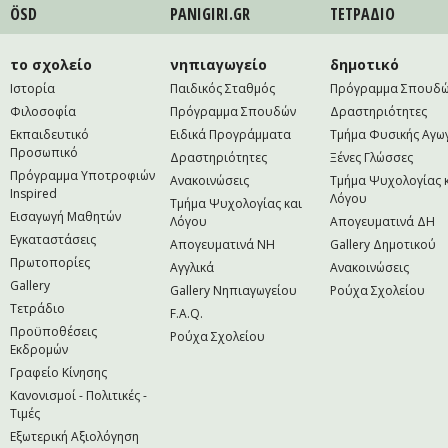
ÖSD
PANIGIRI.GR
ΤΕΤΡAΔΙΟ
το σχολείο
νηπιαγωγείο
δημοτικό
Ιστορία
Παιδικός Σταθμός
Πρόγραμμα Σπουδ
Φιλοσοφία
Πρόγραμμα Σπουδών
Δραστηριότητες
Εκπαιδευτικό
Ειδικά Προγράμματα
Τμήμα Φυσικής Αγω
Προσωπικό
Δραστηριότητες
Ξένες Γλώσσες
Πρόγραμμα Υποτροφιών
Ανακοινώσεις
Τμήμα Ψυχολογίας 
Inspired
Λόγου
Τμήμα Ψυχολογίας και
Εισαγωγή Μαθητών
Λόγου
Απογευματινά ΔΗ
Εγκαταστάσεις
Απογευματινά NH
Gallery Δημοτικού
Πρωτοπορίες
Αγγλικά
Ανακοινώσεις
Gallery
Gallery Νηπιαγωγείου
Ρούχα Σχολείου
Τετράδιο
F.A.Q.
Προϋποθέσεις
Ρούχα Σχολείου
Εκδρομών
Γραφείο Κίνησης
Κανονισμοί - Πολιτικές -
Τιμές
Εξωτερική Αξιολόγηση