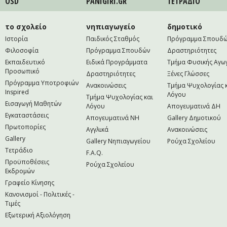
ÖSD
PANIGIRI.GR
ΤΕΤΡAΔΙΟ
το σχολείο
νηπιαγωγείο
δημοτικό
Ιστορία
Παιδικός Σταθμός
Πρόγραμμα Σπουδ
Φιλοσοφία
Πρόγραμμα Σπουδών
Δραστηριότητες
Εκπαιδευτικό
Ειδικά Προγράμματα
Τμήμα Φυσικής Αγω
Προσωπικό
Δραστηριότητες
Ξένες Γλώσσες
Πρόγραμμα Υποτροφιών
Ανακοινώσεις
Τμήμα Ψυχολογίας 
Inspired
Λόγου
Τμήμα Ψυχολογίας και
Εισαγωγή Μαθητών
Λόγου
Απογευματινά ΔΗ
Εγκαταστάσεις
Απογευματινά NH
Gallery Δημοτικού
Πρωτοπορίες
Αγγλικά
Ανακοινώσεις
Gallery
Gallery Νηπιαγωγείου
Ρούχα Σχολείου
Τετράδιο
F.A.Q.
Προϋποθέσεις
Ρούχα Σχολείου
Εκδρομών
Γραφείο Κίνησης
Κανονισμοί - Πολιτικές -
Τιμές
Εξωτερική Αξιολόγηση