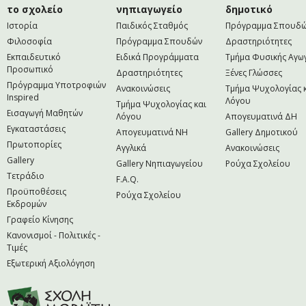
το σχολείο
νηπιαγωγείο
δημοτικό
Ιστορία
Παιδικός Σταθμός
Πρόγραμμα Σπουδ
Φιλοσοφία
Πρόγραμμα Σπουδών
Δραστηριότητες
Εκπαιδευτικό
Ειδικά Προγράμματα
Τμήμα Φυσικής Αγω
Προσωπικό
Δραστηριότητες
Ξένες Γλώσσες
Πρόγραμμα Υποτροφιών
Ανακοινώσεις
Τμήμα Ψυχολογίας 
Inspired
Λόγου
Τμήμα Ψυχολογίας και
Εισαγωγή Μαθητών
Λόγου
Απογευματινά ΔΗ
Εγκαταστάσεις
Απογευματινά NH
Gallery Δημοτικού
Πρωτοπορίες
Αγγλικά
Ανακοινώσεις
Gallery
Gallery Νηπιαγωγείου
Ρούχα Σχολείου
Τετράδιο
F.A.Q.
Προϋποθέσεις
Ρούχα Σχολείου
Εκδρομών
Γραφείο Κίνησης
Κανονισμοί - Πολιτικές -
Τιμές
Εξωτερική Αξιολόγηση