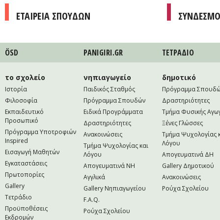
ΕΤΑΙΡΕΙΑ ΣΠΟΥΔΩΝ
ΣΥΝΔΕΣΜΟ
ÖSD
PANIGIRI.GR
ΤΕΤΡAΔΙΟ
το σχολείο
νηπιαγωγείο
δημοτικό
Ιστορία
Παιδικός Σταθμός
Πρόγραμμα Σπουδ
Φιλοσοφία
Πρόγραμμα Σπουδών
Δραστηριότητες
Εκπαιδευτικό
Ειδικά Προγράμματα
Τμήμα Φυσικής Αγω
Προσωπικό
Δραστηριότητες
Ξένες Γλώσσες
Πρόγραμμα Υποτροφιών
Ανακοινώσεις
Τμήμα Ψυχολογίας 
Inspired
Λόγου
Τμήμα Ψυχολογίας και
Εισαγωγή Μαθητών
Λόγου
Απογευματινά ΔΗ
Εγκαταστάσεις
Απογευματινά NH
Gallery Δημοτικού
Πρωτοπορίες
Αγγλικά
Ανακοινώσεις
Gallery
Gallery Νηπιαγωγείου
Ρούχα Σχολείου
Τετράδιο
F.A.Q.
Προϋποθέσεις
Ρούχα Σχολείου
Εκδρομών