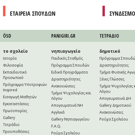
ΕΤΑΙΡΕΙΑ ΣΠΟΥΔΩΝ
ΣΥΝΔΕΣΜΟ
ÖSD
PANIGIRI.GR
ΤΕΤΡAΔΙΟ
το σχολείο
νηπιαγωγείο
δημοτικό
Ιστορία
Παιδικός Σταθμός
Πρόγραμμα Σπουδ
Φιλοσοφία
Πρόγραμμα Σπουδών
Δραστηριότητες
Εκπαιδευτικό
Ειδικά Προγράμματα
Τμήμα Φυσικής Αγω
Προσωπικό
Δραστηριότητες
Ξένες Γλώσσες
Πρόγραμμα Υποτροφιών
Ανακοινώσεις
Τμήμα Ψυχολογίας 
Inspired
Λόγου
Τμήμα Ψυχολογίας και
Εισαγωγή Μαθητών
Λόγου
Απογευματινά ΔΗ
Εγκαταστάσεις
Απογευματινά NH
Gallery Δημοτικού
Πρωτοπορίες
Αγγλικά
Ανακοινώσεις
Gallery
Gallery Νηπιαγωγείου
Ρούχα Σχολείου
Τετράδιο
F.A.Q.
Προϋποθέσεις
Ρούχα Σχολείου