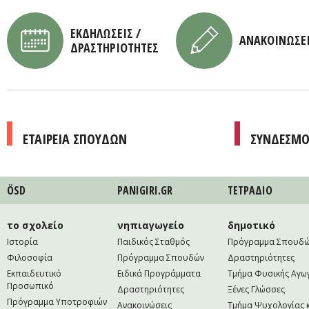
ΕΚΔΗΛΩΣΕΙΣ /
ΑΝΑΚΟΙΝΩΣΕ
ΔΡΑΣΤΗΡΙΟΤΗΤΕΣ
ΕΤΑΙΡΕΙΑ ΣΠΟΥΔΩΝ
ΣΥΝΔΕΣΜΟ
ÖSD
PANIGIRI.GR
ΤΕΤΡAΔΙΟ
το σχολείο
νηπιαγωγείο
δημοτικό
Ιστορία
Παιδικός Σταθμός
Πρόγραμμα Σπουδ
Φιλοσοφία
Πρόγραμμα Σπουδών
Δραστηριότητες
Εκπαιδευτικό
Ειδικά Προγράμματα
Τμήμα Φυσικής Αγω
Προσωπικό
Δραστηριότητες
Ξένες Γλώσσες
Πρόγραμμα Υποτροφιών
Ανακοινώσεις
Τμήμα Ψυχολογίας 