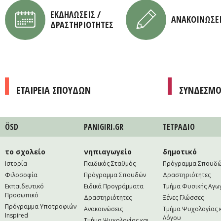
ΕΚΔΗΛΩΣΕΙΣ /
ΑΝΑΚΟΙΝΩΣΕ
ΔΡΑΣΤΗΡΙΟΤΗΤΕΣ
ΕΤΑΙΡΕΙΑ ΣΠΟΥΔΩΝ
ΣΥΝΔΕΣΜΟ
ÖSD
PANIGIRI.GR
ΤΕΤΡAΔΙΟ
το σχολείο
νηπιαγωγείο
δημοτικό
Ιστορία
Παιδικός Σταθμός
Πρόγραμμα Σπουδ
Φιλοσοφία
Πρόγραμμα Σπουδών
Δραστηριότητες
Εκπαιδευτικό
Ειδικά Προγράμματα
Τμήμα Φυσικής Αγω
Προσωπικό
Δραστηριότητες
Ξένες Γλώσσες
Πρόγραμμα Υποτροφιών
Ανακοινώσεις
Τμήμα Ψυχολογίας 
Inspired
Λόγου
Τμήμα Ψυχολογίας και