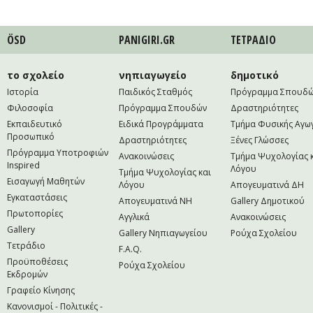
ÖSD
PANIGIRI.GR
ΤΕΤΡAΔΙΟ
το σχολείο
νηπιαγωγείο
δημοτικό
Ιστορία
Παιδικός Σταθμός
Πρόγραμμα Σπουδ
Φιλοσοφία
Πρόγραμμα Σπουδών
Δραστηριότητες
Εκπαιδευτικό
Ειδικά Προγράμματα
Τμήμα Φυσικής Αγω
Προσωπικό
Δραστηριότητες
Ξένες Γλώσσες
Πρόγραμμα Υποτροφιών
Ανακοινώσεις
Τμήμα Ψυχολογίας 
Inspired
Λόγου
Τμήμα Ψυχολογίας και
Εισαγωγή Μαθητών
Λόγου
Απογευματινά ΔΗ
Εγκαταστάσεις
Απογευματινά NH
Gallery Δημοτικού
Πρωτοπορίες
Αγγλικά
Ανακοινώσεις
Gallery
Gallery Νηπιαγωγείου
Ρούχα Σχολείου
Τετράδιο
F.A.Q.
Προϋποθέσεις
Ρούχα Σχολείου
Εκδρομών
Γραφείο Κίνησης
Κανονισμοί - Πολιτικές -