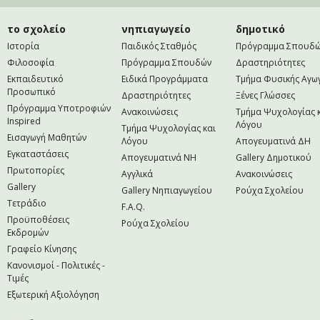
το σχολείο
νηπιαγωγείο
δημοτικό
Ιστορία
Παιδικός Σταθμός
Πρόγραμμα Σπουδ
Φιλοσοφία
Πρόγραμμα Σπουδών
Δραστηριότητες
Εκπαιδευτικό
Ειδικά Προγράμματα
Τμήμα Φυσικής Αγω
Προσωπικό
Δραστηριότητες
Ξένες Γλώσσες
Πρόγραμμα Υποτροφιών
Ανακοινώσεις
Τμήμα Ψυχολογίας 
Inspired
Λόγου
Τμήμα Ψυχολογίας και
Εισαγωγή Μαθητών
Λόγου
Απογευματινά ΔΗ
Εγκαταστάσεις
Απογευματινά NH
Gallery Δημοτικού
Πρωτοπορίες
Αγγλικά
Ανακοινώσεις
Gallery
Gallery Νηπιαγωγείου
Ρούχα Σχολείου
Τετράδιο
F.A.Q.
Προϋποθέσεις
Ρούχα Σχολείου
Εκδρομών
Γραφείο Κίνησης
Κανονισμοί - Πολιτικές -
Τιμές
Εξωτερική Αξιολόγηση