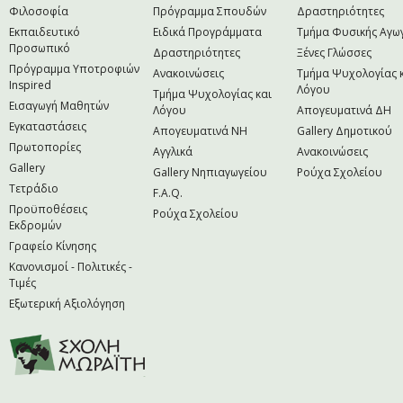
Φιλοσοφία
Πρόγραμμα Σπουδών
Δραστηριότητες
Εκπαιδευτικό
Ειδικά Προγράμματα
Τμήμα Φυσικής Αγω
Προσωπικό
Δραστηριότητες
Ξένες Γλώσσες
Πρόγραμμα Υποτροφιών
Ανακοινώσεις
Τμήμα Ψυχολογίας 
Inspired
Λόγου
Τμήμα Ψυχολογίας και
Εισαγωγή Μαθητών
Λόγου
Απογευματινά ΔΗ
Εγκαταστάσεις
Απογευματινά NH
Gallery Δημοτικού
Πρωτοπορίες
Αγγλικά
Ανακοινώσεις
Gallery
Gallery Νηπιαγωγείου
Ρούχα Σχολείου
Τετράδιο
F.A.Q.
Προϋποθέσεις
Ρούχα Σχολείου
Εκδρομών
Γραφείο Κίνησης
Κανονισμοί - Πολιτικές -
Τιμές
Εξωτερική Αξιολόγηση