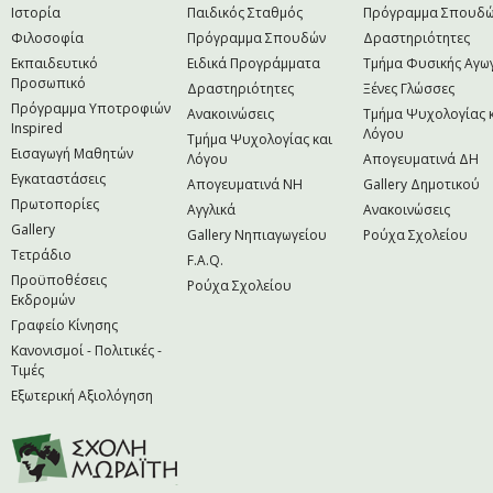
Ιστορία
Παιδικός Σταθμός
Πρόγραμμα Σπουδ
Φιλοσοφία
Πρόγραμμα Σπουδών
Δραστηριότητες
Εκπαιδευτικό
Ειδικά Προγράμματα
Τμήμα Φυσικής Αγω
Προσωπικό
Δραστηριότητες
Ξένες Γλώσσες
Πρόγραμμα Υποτροφιών
Ανακοινώσεις
Τμήμα Ψυχολογίας 
Inspired
Λόγου
Τμήμα Ψυχολογίας και
Εισαγωγή Μαθητών
Λόγου
Απογευματινά ΔΗ
Εγκαταστάσεις
Απογευματινά NH
Gallery Δημοτικού
Πρωτοπορίες
Αγγλικά
Ανακοινώσεις
Gallery
Gallery Νηπιαγωγείου
Ρούχα Σχολείου
Τετράδιο
F.A.Q.
Προϋποθέσεις
Ρούχα Σχολείου
Εκδρομών
Γραφείο Κίνησης
Κανονισμοί - Πολιτικές -
Τιμές
Εξωτερική Αξιολόγηση