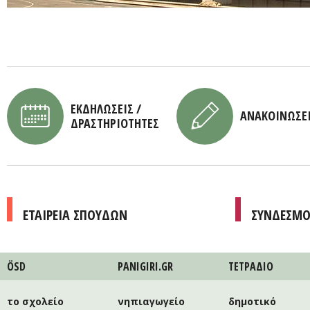
ΕΚΔΗΛΩΣΕΙΣ /
ΑΝΑΚΟΙΝΩΣΕ
ΔΡΑΣΤΗΡΙΟΤΗΤΕΣ
ΕΤΑΙΡΕΙΑ ΣΠΟΥΔΩΝ
ΣΥΝΔΕΣΜΟ
ÖSD
PANIGIRI.GR
ΤΕΤΡAΔΙΟ
το σχολείο
νηπιαγωγείο
δημοτικό