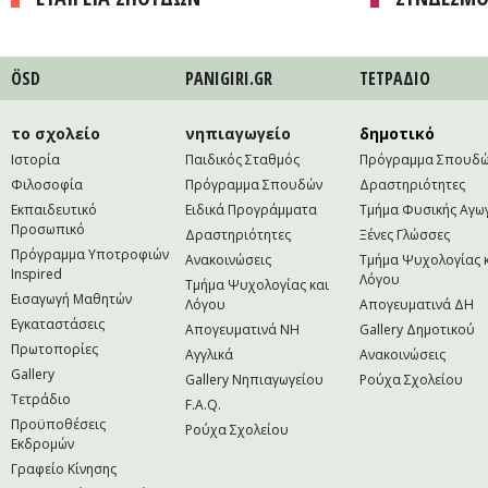
ÖSD
PANIGIRI.GR
ΤΕΤΡAΔΙΟ
το σχολείο
νηπιαγωγείο
δημοτικό
Ιστορία
Παιδικός Σταθμός
Πρόγραμμα Σπουδ
Φιλοσοφία
Πρόγραμμα Σπουδών
Δραστηριότητες
Εκπαιδευτικό
Ειδικά Προγράμματα
Τμήμα Φυσικής Αγω
Προσωπικό
Δραστηριότητες
Ξένες Γλώσσες
Πρόγραμμα Υποτροφιών
Ανακοινώσεις
Τμήμα Ψυχολογίας 
Inspired
Λόγου
Τμήμα Ψυχολογίας και
Εισαγωγή Μαθητών
Λόγου
Απογευματινά ΔΗ
Εγκαταστάσεις
Απογευματινά NH
Gallery Δημοτικού
Πρωτοπορίες
Αγγλικά
Ανακοινώσεις
Gallery
Gallery Νηπιαγωγείου
Ρούχα Σχολείου
Τετράδιο
F.A.Q.
Προϋποθέσεις
Ρούχα Σχολείου
Εκδρομών
Γραφείο Κίνησης