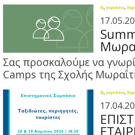
ib
,
γυμνάσιο
,
δημ
17.05.2
Summ
Μωρα
Σας προσκαλούμε να γνωρ
Camps της Σχολής Μωραΐτη
ib
,
γυμνάσιο
,
δημ
17.04.2
ΕΠΙΣ
ΕΤΑΙ