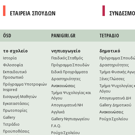
ΕΤΑΙΡΕΙΑ ΣΠΟΥΔΩΝ
ΣΥΝΔΕΣΜΟ
ÖSD
PANIGIRI.GR
ΤΕΤΡAΔΙΟ
το σχολείο
νηπιαγωγείο
δημοτικό
Ιστορία
Παιδικός Σταθμός
Πρόγραμμα Σπουδ
Φιλοσοφία
Πρόγραμμα Σπουδών
Δραστηριότητες
Εκπαιδευτικό
Ειδικά Προγράμματα
Τμήμα Φυσικής Αγω
Προσωπικό
Δραστηριότητες
Ξένες Γλώσσες
Πρόγραμμα Υποτροφιών
Ανακοινώσεις
Τμήμα Ψυχολογίας 
Inspired
Λόγου
Τμήμα Ψυχολογίας και
Εισαγωγή Μαθητών
Λόγου
Απογευματινά ΔΗ
Εγκαταστάσεις
Απογευματινά NH
Gallery Δημοτικού
Πρωτοπορίες
Αγγλικά
Ανακοινώσεις
Gallery
Gallery Νηπιαγωγείου
Ρούχα Σχολείου
Τετράδιο
F.A.Q.
Προϋποθέσεις
Ρούχα Σχολείου