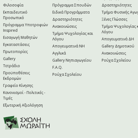
Φιλοσοφία
Πρόγραμμα Σπουδών
Δραστηριότητες
Εκπαιδευτικό
Ειδικά Προγράμματα
Τμήμα Φυσικής Αγω
Προσωπικό
Δραστηριότητες
Ξένες Γλώσσες
Πρόγραμμα Υποτροφιών
Ανακοινώσεις
Τμήμα Ψυχολογίας 
Inspired
Λόγου
Τμήμα Ψυχολογίας και
Εισαγωγή Μαθητών
Λόγου
Απογευματινά ΔΗ
Εγκαταστάσεις
Απογευματινά NH
Gallery Δημοτικού
Πρωτοπορίες
Αγγλικά
Ανακοινώσεις
Gallery
Gallery Νηπιαγωγείου
Ρούχα Σχολείου
Τετράδιο
F.A.Q.
Προϋποθέσεις
Ρούχα Σχολείου
Εκδρομών
Γραφείο Κίνησης
Κανονισμοί - Πολιτικές -
Τιμές
Εξωτερική Αξιολόγηση