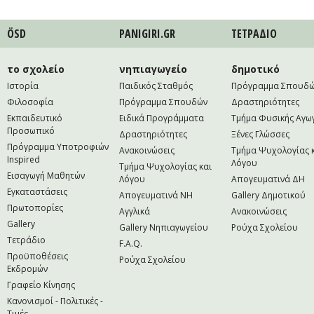
ÖSD
PANIGIRI.GR
ΤΕΤΡAΔΙΟ
το σχολείο
νηπιαγωγείο
δημοτικό
Ιστορία
Παιδικός Σταθμός
Πρόγραμμα Σπουδ
Φιλοσοφία
Πρόγραμμα Σπουδών
Δραστηριότητες
Εκπαιδευτικό
Ειδικά Προγράμματα
Τμήμα Φυσικής Αγω
Προσωπικό
Δραστηριότητες
Ξένες Γλώσσες
Πρόγραμμα Υποτροφιών
Ανακοινώσεις
Τμήμα Ψυχολογίας 
Inspired
Λόγου
Τμήμα Ψυχολογίας και
Εισαγωγή Μαθητών
Λόγου
Απογευματινά ΔΗ
Εγκαταστάσεις
Απογευματινά NH
Gallery Δημοτικού
Πρωτοπορίες
Αγγλικά
Ανακοινώσεις
Gallery
Gallery Νηπιαγωγείου
Ρούχα Σχολείου
Τετράδιο
F.A.Q.
Προϋποθέσεις
Ρούχα Σχολείου
Εκδρομών
Γραφείο Κίνησης
Κανονισμοί - Πολιτικές -
Τιμές