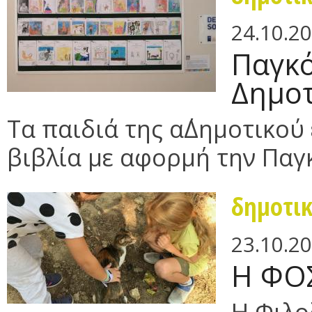
24.10.2
Παγκό
Δημοτ
Τα παιδιά της α΄Δημοτικο
βιβλία με αφορμή την Παγ
δημοτι
23.10.2
Η ΦΟΣ
Η Φιλο