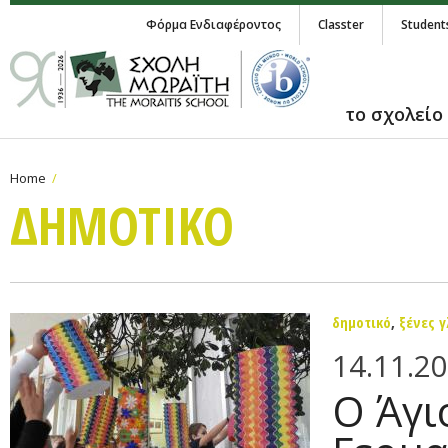
Φόρμα Ενδιαφέροντος
Classter
Student
το σχολείο
Home
ΔΗΜΟΤΙΚΟ
δημοτικό
,
ξένες 
14.11.2
Ο Άγι