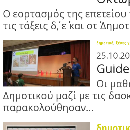
Ο εορτασμός της επετείου
τις τάξεις δ΄, ε΄ και στ΄ Δημοτ
δημοτικό
,
ξένες 
25.10.2
Guide
Οι μαθη
Δημοτικού μαζί με τις δασ
παρακολούθησαν...
δημοτι