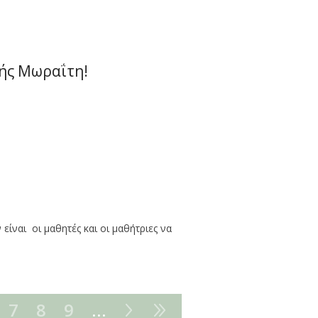
λής Μωραΐτη!
ίναι οι μαθητές και οι μαθήτριες να
7
8
9
…