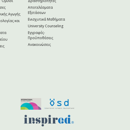
 'Ομιλοι
Δραστηριότητες
σες
Αποτελέσματα
Εξετάσεων
ικής Αγωγής
Ενισχυτικά Μαθήματα
ολογίας και
University Counseling
ματα
Εγγραφές-
Προΰποθέσεις
κείου
Ανακοινώσεις
εις