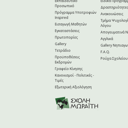
Εκπαιδευτικό
Ειδικά Προγράμ
Προσωπικό
Δραστηριότητε
Πρόγραμμα Υποτροφιών
Ανακοινώσεις
Inspired
Τμήμα Ψυχολογί
Εισαγωγή Μαθητών
Λόγου
Εγκαταστάσεις
Απογευματινά 
Πρωτοπορίες
Αγγλικά
Gallery
Gallery Νηπιαγω
Τετράδιο
F.A.Q.
Προϋποθέσεις
Ρούχα Σχολείου
Εκδρομών
Γραφείο Κίνησης
Κανονισμοί - Πολιτικές -
Τιμές
Εξωτερική Αξιολόγηση