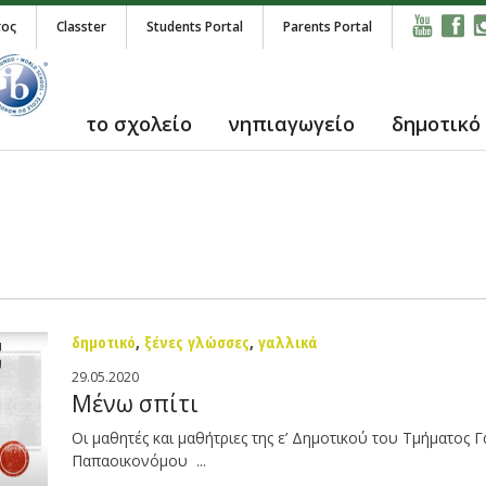
τος
Classter
Students Portal
Parents Portal
το σχολείο
νηπιαγωγείο
δημοτικό
δημοτικό
,
ξένες γλώσσες
,
γαλλικά
29.05.2020
Μένω σπίτι
Οι μαθητές και μαθήτριες της ε’ Δημοτικού του Τμήματος 
Παπαοικονόμου ...