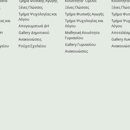
ματα
Τμήμα Φυσικής Αγωγής
Κοινότητα/ 'Ομιλοι
Κοινότητα/
ς
Ξένες Γλώσσες
Ξένες Γλώσσες
Ξένες Γλώσ
Τμήμα Ψυχολογίας και
Τμήμα Φυσικής Αγωγής
Τμήμα Φυσ
Λόγου
ας και
Τμήμα Ψυχολογίας και
Τμήμα Ψυχ
Απογευματινά ΔΗ
Λόγου
Λόγου
NH
Gallery Δημοτικού
Μαθητική Κοινότητα
Αποτελέσ
Γυμνασίου
Ανακοινώσεις
Gallery Λυ
Gallery Γυμνασίου
γείου
Ρούχα Σχολείου
Ανακοινώσ
Ανακοινώσεις