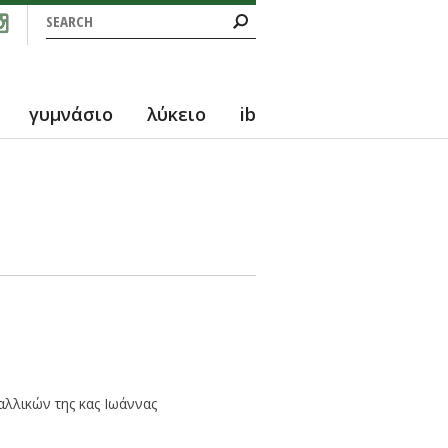
Search form
Search
γυμνάσιο
λύκειο
ib
Γαλλικών της κας Ιωάννας