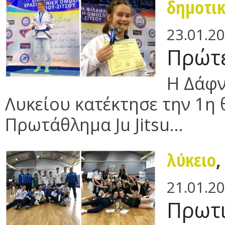
δημοτι
23.01.2
Πρώτες
Η Δάφν
Λυκείου κατέκτησε την 1η 
Πρωτάθλημα Ju Jitsu...
λύκειο
21.01.2
Πρωτι