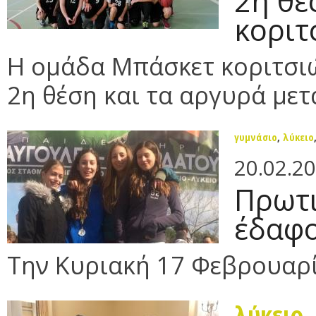
2η θέ
κοριτ
Η ομάδα Μπάσκετ κοριτσιώ
2η θέση και τα αργυρά μετ
γυμνάσιο
,
λύκειο
20.02.2
Πρωτι
έδαφ
Την Κυριακή 17 Φεβρουαρί
λύκειο