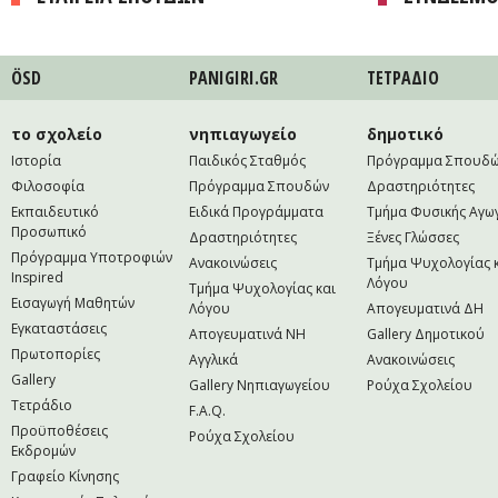
ÖSD
PANIGIRI.GR
ΤΕΤΡAΔΙΟ
το σχολείο
νηπιαγωγείο
δημοτικό
Ιστορία
Παιδικός Σταθμός
Πρόγραμμα Σπουδ
Φιλοσοφία
Πρόγραμμα Σπουδών
Δραστηριότητες
Εκπαιδευτικό
Ειδικά Προγράμματα
Τμήμα Φυσικής Αγω
Προσωπικό
Δραστηριότητες
Ξένες Γλώσσες
Πρόγραμμα Υποτροφιών
Ανακοινώσεις
Τμήμα Ψυχολογίας 
Inspired
Λόγου
Τμήμα Ψυχολογίας και
Εισαγωγή Μαθητών
Λόγου
Απογευματινά ΔΗ
Εγκαταστάσεις
Απογευματινά NH
Gallery Δημοτικού
Πρωτοπορίες
Αγγλικά
Ανακοινώσεις
Gallery
Gallery Νηπιαγωγείου
Ρούχα Σχολείου
Τετράδιο
F.A.Q.
Προϋποθέσεις
Ρούχα Σχολείου
Εκδρομών
Γραφείο Κίνησης