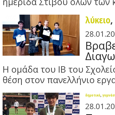
ημερίδα Στίβου όλων των κ
λύκειο
28.01.2
Βραβε
Διαγ
Η ομάδα του ΙΒ του Σχολεί
θέση στον πανελλήνιο εργ
δημοτικό
,
γυμνάσ
28.01.2