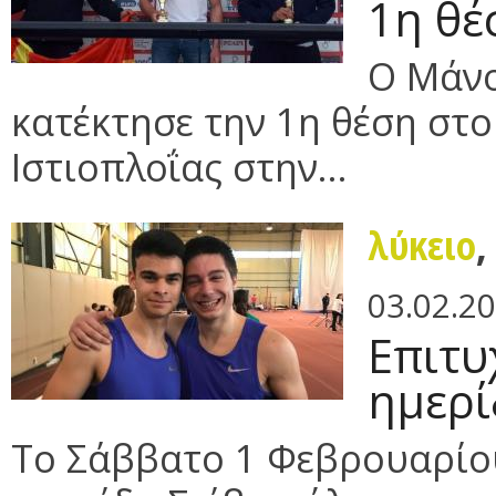
1η θέ
Ο Μάνο
κατέκτησε την 1η θέση στ
Ιστιοπλοΐας στην...
λύκειο
03.02.2
Επιτυ
ημερί
Το Σάββατο 1 Φεβρουαρίου