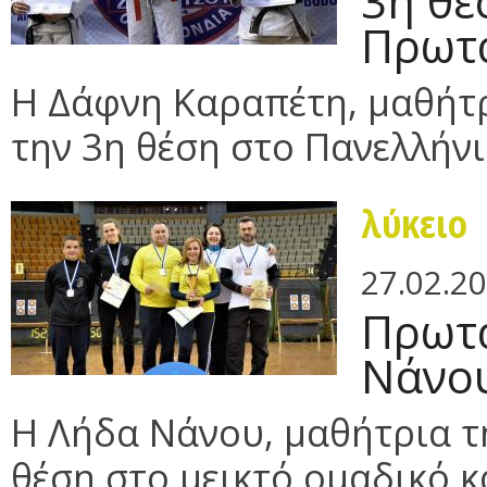
3η θέ
Πρωτά
Η Δάφνη Καραπέτη, μαθήτρι
την 3η θέση στο Πανελλήνιο
λύκειο
27.02.2
Πρωτα
Νάνου
Η Λήδα Νάνου, μαθήτρια τη
θέση στο μεικτό ομαδικό κα