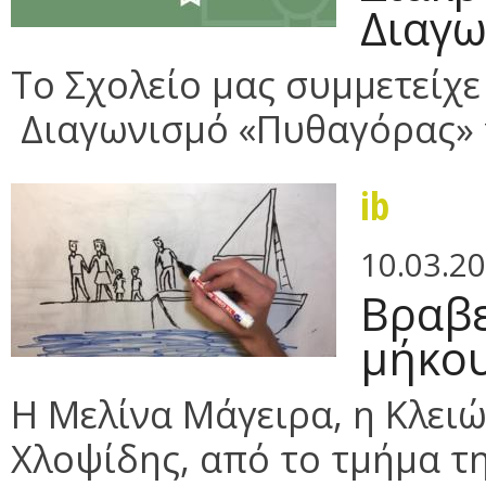
Διαγ
Το Σχολείο μας συμμετείχε
Διαγωνισμό «Πυθαγόρας» π
ib
10.03.2
Βραβε
μήκο
Η Μελίνα Μάγειρα, η Κλει
Χλοψίδης, από το τμήμα της