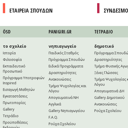
ΕΤΑΙΡΕΙΑ ΣΠΟΥΔΩΝ
ΣΥΝΔΕΣΜΟ
ÖSD
PANIGIRI.GR
ΤΕΤΡAΔΙΟ
το σχολείο
νηπιαγωγείο
δημοτικό
Ιστορία
Παιδικός Σταθμός
Πρόγραμμα Σπουδ
Φιλοσοφία
Πρόγραμμα Σπουδών
Δραστηριότητες
Εκπαιδευτικό
Ειδικά Προγράμματα
Τμήμα Φυσικής Αγω
Προσωπικό
Δραστηριότητες
Ξένες Γλώσσες
Πρόγραμμα Υποτροφιών
Ανακοινώσεις
Τμήμα Ψυχολογίας 
Inspired
Λόγου
Τμήμα Ψυχολογίας και
Εισαγωγή Μαθητών
Λόγου
Απογευματινά ΔΗ
Εγκαταστάσεις
Απογευματινά NH
Gallery Δημοτικού
Πρωτοπορίες
Αγγλικά
Ανακοινώσεις
Gallery
Gallery Νηπιαγωγείου
Ρούχα Σχολείου
Τετράδιο
F.A.Q.
Προϋποθέσεις
Ρούχα Σχολείου
Εκδρομών