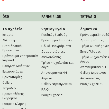
ÖSD
PANIGIRI.GR
ΤΕΤΡAΔΙΟ
το σχολείο
νηπιαγωγείο
δημοτικό
Ιστορία
Παιδικός Σταθμός
Πρόγραμμα Σπουδ
Φιλοσοφία
Πρόγραμμα Σπουδών
Δραστηριότητες
Εκπαιδευτικό
Ειδικά Προγράμματα
Τμήμα Φυσικής Αγω
Προσωπικό
Δραστηριότητες
Ξένες Γλώσσες
Πρόγραμμα Υποτροφιών
Ανακοινώσεις
Τμήμα Ψυχολογίας 
Inspired
Λόγου
Τμήμα Ψυχολογίας και
Εισαγωγή Μαθητών
Λόγου
Απογευματινά ΔΗ
Εγκαταστάσεις
Απογευματινά NH
Gallery Δημοτικού
Πρωτοπορίες
Αγγλικά
Ανακοινώσεις
Gallery
Gallery Νηπιαγωγείου
Ρούχα Σχολείου
Τετράδιο
F.A.Q.
Προϋποθέσεις
Ρούχα Σχολείου
Εκδρομών
Γραφείο Κίνησης