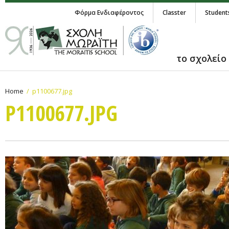
Φόρμα Ενδιαφέροντος
Classter
Student
το σχολείο
Home
p1100677.jpg
P1100677.JPG