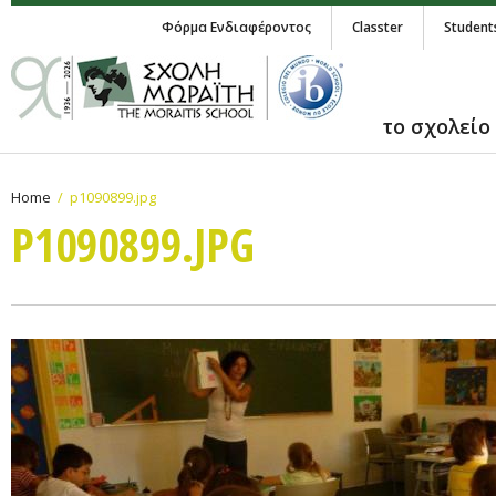
Φόρμα Ενδιαφέροντος
Classter
Student
το σχολείο
Home
p1090899.jpg
P1090899.JPG