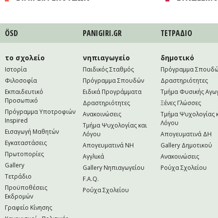
ÖSD
PANIGIRI.GR
ΤΕΤΡAΔΙΟ
το σχολείο
νηπιαγωγείο
δημοτικό
Ιστορία
Παιδικός Σταθμός
Πρόγραμμα Σπουδ
Φιλοσοφία
Πρόγραμμα Σπουδών
Δραστηριότητες
Εκπαιδευτικό
Ειδικά Προγράμματα
Τμήμα Φυσικής Αγω
Προσωπικό
Δραστηριότητες
Ξένες Γλώσσες
Πρόγραμμα Υποτροφιών
Ανακοινώσεις
Τμήμα Ψυχολογίας 
Inspired
Λόγου
Τμήμα Ψυχολογίας και
Εισαγωγή Μαθητών
Λόγου
Απογευματινά ΔΗ
Εγκαταστάσεις
Απογευματινά NH
Gallery Δημοτικού
Πρωτοπορίες
Αγγλικά
Ανακοινώσεις
Gallery
Gallery Νηπιαγωγείου
Ρούχα Σχολείου
Τετράδιο
F.A.Q.
Προϋποθέσεις
Ρούχα Σχολείου
Εκδρομών
Γραφείο Κίνησης