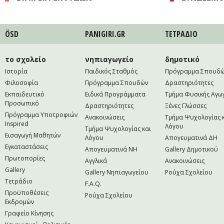
ÖSD
PANIGIRI.GR
ΤΕΤΡAΔΙΟ
το σχολείο
νηπιαγωγείο
δημοτικό
Ιστορία
Παιδικός Σταθμός
Πρόγραμμα Σπουδ
Φιλοσοφία
Πρόγραμμα Σπουδών
Δραστηριότητες
Εκπαιδευτικό
Ειδικά Προγράμματα
Τμήμα Φυσικής Αγω
Προσωπικό
Δραστηριότητες
Ξένες Γλώσσες
Πρόγραμμα Υποτροφιών
Ανακοινώσεις
Τμήμα Ψυχολογίας 
Inspired
Λόγου
Τμήμα Ψυχολογίας και
Εισαγωγή Μαθητών
Λόγου
Απογευματινά ΔΗ
Εγκαταστάσεις
Απογευματινά NH
Gallery Δημοτικού
Πρωτοπορίες
Αγγλικά
Ανακοινώσεις
Gallery
Gallery Νηπιαγωγείου
Ρούχα Σχολείου
Τετράδιο
F.A.Q.
Προϋποθέσεις
Ρούχα Σχολείου
Εκδρομών
Γραφείο Κίνησης