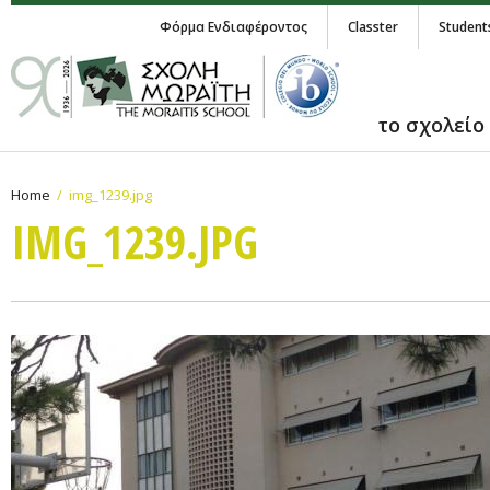
Φόρμα Ενδιαφέροντος
Classter
Student
το σχολείο
Home
img_1239.jpg
IMG_1239.JPG