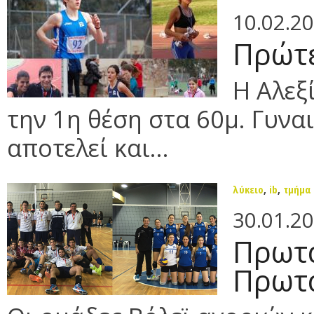
10.02.2
Πρώτε
Η Αλεξ
την 1η θέση στα 60μ. Γυνα
αποτελεί και...
λύκειο
,
ib
,
τμήμα
30.01.2
Πρωτα
Πρωτα