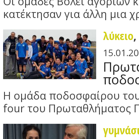
Οι ομάδες Βόλεϊ αγοριών κ
κατέκτησαν για άλλη μια χ
λύκειο
15.01.2
Πρωτα
ποδοσ
Η ομάδα ποδοσφαίρου του 
four του Πρωταθλήματος Π
γυμνάσ