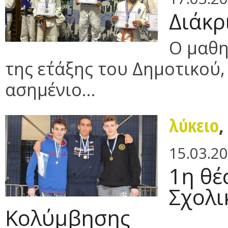
Διάκρ
Ο μαθη
της ε΄τάξης του Δημοτικού,
ασημένιο...
λύκειο
15.03.2
1η θέ
Σχολ
Κολύμβησης