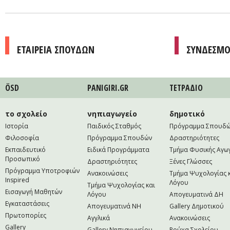
ΕΤΑΙΡΕΙΑ ΣΠΟΥΔΩΝ
ΣΥΝΔΕΣΜΟ
ÖSD
PANIGIRI.GR
ΤΕΤΡAΔΙΟ
το σχολείο
νηπιαγωγείο
δημοτικό
Ιστορία
Παιδικός Σταθμός
Πρόγραμμα Σπουδ
Φιλοσοφία
Πρόγραμμα Σπουδών
Δραστηριότητες
Εκπαιδευτικό
Ειδικά Προγράμματα
Τμήμα Φυσικής Αγω
Προσωπικό
Δραστηριότητες
Ξένες Γλώσσες
Πρόγραμμα Υποτροφιών
Ανακοινώσεις
Τμήμα Ψυχολογίας 
Inspired
Λόγου
Τμήμα Ψυχολογίας και
Εισαγωγή Μαθητών
Λόγου
Απογευματινά ΔΗ
Εγκαταστάσεις
Απογευματινά NH
Gallery Δημοτικού
Πρωτοπορίες
Αγγλικά
Ανακοινώσεις
Gallery
Gallery Νηπιαγωγείου
Ρούχα Σχολείου