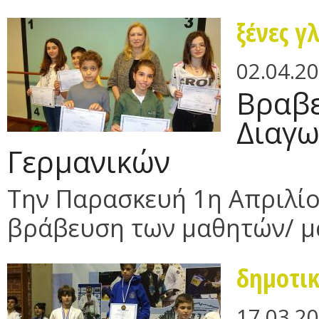
ξένες γ
02.04.2
Βραβε
Διαγω
Γερμανικών
Την Παρασκευή 1η Απριλί
βράβευση των μαθητών/ μα
δημοτι
17.03.2