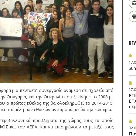
RE
ib
17.
Su
ib
17.
αφορά μια πενταετή συνεργασία ανάμεσα σε σχολεία από
ΕΠ
 την Ουγγαρία, και την Ουκρανία που ξεκίνησε το 2008 με
ΕΤ
ου o πρώτος κύκλος της θα ολοκληρωθεί το 2014-2015.
περ
ει στα μέλη των εθνικών αντιπροσωπειών την ευκαιρία:
εριβαλλοντικά προβλήματα της χώρας τους τα οποία
ib
ΟΣ και τον ΑΕΡΑ, και να επισημάνουν τα μεταξύ τους
02.
Παν