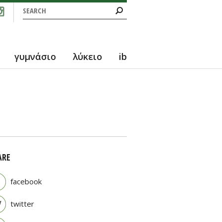
Search form
Search
γυμνάσιο
λύκειο
ib
ARE
facebook
twitter