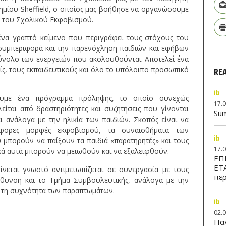
ημίου Sheffield, ο οποίος μας βοήθησε να οργανώσουμε
τά του Σχολικού Εκφοβισμού.
ένα γραπτό κείμενο που περιγράφει τους στόχους του
 συμπεριφορά και την παρενόχληση παιδιών και εφήβων
σύνολο των ενεργειών που ακολουθούνται. Αποτελεί ένα
νείς, τους εκπαιδευτικούς και όλο το υπόλοιπο προσωπικό
RE
ib
υμε ένα πρόγραμμα πρόληψης, το οποίο συνεχώς
17.
λείται από δραστηριότητες και συζητήσεις που γίνονται
Su
ι ανάλογα με την ηλικία των παιδιών. Σκοπός είναι να
φορες μορφές εκφοβισμού, τα συναισθήματα των
ib
 μπορούν να παίξουν τα παιδιά «παρατηρητές» και τους
17.
ικά αυτά μπορούν να μειωθούν και να εξαλειφθούν.
ΕΠ
ΕΤ
νεται γνωστό αντιμετωπίζεται σε συνεργασία με τους
περ
ύθυνση και το Τμήμα Συμβουλευτικής, ανάλογα με την
αι τη συχνότητα των παραπτωμάτων.
ib
02.
Παν