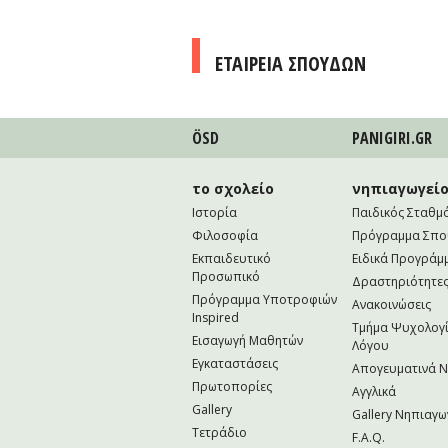
ΕΤΑΙΡΕΙΑ ΣΠΟΥΔΩΝ
ÖSD
PANIGIRI.GR
το σχολείο
νηπιαγωγεί
Ιστορία
Παιδικός Σταθμ
Φιλοσοφία
Πρόγραμμα Σπ
Εκπαιδευτικό
Ειδικά Προγράμ
Προσωπικό
Δραστηριότητε
Πρόγραμμα Υποτροφιών
Ανακοινώσεις
Inspired
Τμήμα Ψυχολογί
Εισαγωγή Μαθητών
Λόγου
Εγκαταστάσεις
Απογευματινά 
Πρωτοπορίες
Αγγλικά
Gallery
Gallery Νηπιαγω
Τετράδιο
F.A.Q.