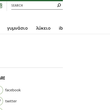
Search form
Search
γυμνάσιο
λύκειο
ib
ARE
facebook
twitter