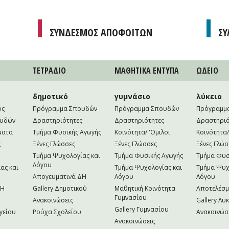
ΣΥΝΔΕΣΜΟΣ ΑΠΟΦΟΙΤΩΝ
ΣΥ
ΤΕΤΡAΔΙΟ
ΜΑΘΗΤΙΚA ΕΝΤΥΠΑ
ΩΔΕΙΟ
ο
δημοτικό
γυμνάσιο
λύκειο
ός
Πρόγραμμα Σπουδών
Πρόγραμμα Σπουδών
Πρόγραμμ
ουδών
Δραστηριότητες
Δραστηριότητες
Δραστηριό
ματα
Τμήμα Φυσικής Αγωγής
Κοινότητα/ 'Ομιλοι
Κοινότητα/
ς
Ξένες Γλώσσες
Ξένες Γλώσσες
Ξένες Γλώσ
Τμήμα Ψυχολογίας και
Τμήμα Φυσικής Αγωγής
Τμήμα Φυσ
Λόγου
ας και
Τμήμα Ψυχολογίας και
Τμήμα Ψυχ
Απογευματινά ΔΗ
Λόγου
Λόγου
NH
Gallery Δημοτικού
Μαθητική Κοινότητα
Αποτελέσ
Γυμνασίου
Ανακοινώσεις
Gallery Λυ
Gallery Γυμνασίου
γείου
Ρούχα Σχολείου
Ανακοινώσ
Ανακοινώσεις