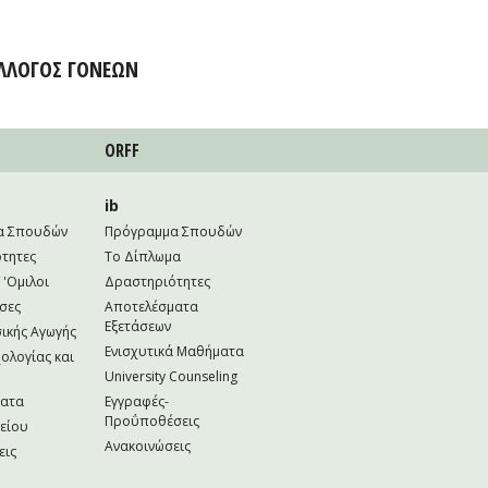
ΛΛΟΓΟΣ ΓΟΝΕΩΝ
ORFF
ib
α Σπουδών
Πρόγραμμα Σπουδών
τητες
Το Δίπλωμα
 'Ομιλοι
Δραστηριότητες
σες
Αποτελέσματα
Εξετάσεων
ικής Αγωγής
Ενισχυτικά Μαθήματα
ολογίας και
University Counseling
ματα
Εγγραφές-
Προΰποθέσεις
κείου
Ανακοινώσεις
εις