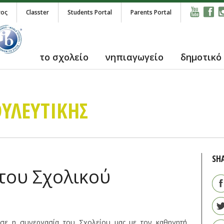
τος
Classter
Students Portal
Parents Portal
το σχολείο
νηπιαγωγείο
δημοτικό
ΥΛΕΥΤΙΚΗΣ
SH
 του Σχολικού
ησε η συνεργασία του Σχολείου μας με τον καθηγητή