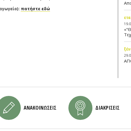
Απ
αγωγείο):
πατήστε εδώ
ετα
19.
«“Θ
Τεχ
ξέν
29.
ΑΠ
ΑΝΑΚΟΙΝΩΣΕΙΣ
ΔΙΑΚΡΙΣΕΙΣ