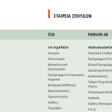
ΕΤΑΙΡΕΙΑ ΣΠΟΥΔΩΝ
ÖSD
PANIGIRI.GR
το σχολείο
νηπιαγωγεί
Ιστορία
Παιδικός Σταθμ
Φιλοσοφία
Πρόγραμμα Σπ
Εκπαιδευτικό
Ειδικά Προγράμ
Προσωπικό
Δραστηριότητε
Πρόγραμμα Υποτροφιών
Ανακοινώσεις
Inspired
Τμήμα Ψυχολογί
Εισαγωγή Μαθητών
Λόγου
Εγκαταστάσεις
Απογευματινά 
Πρωτοπορίες
Αγγλικά
Gallery
Gallery Νηπιαγω
Τετράδιο
F.A.Q.