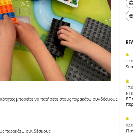
RE
ib
17.
Su
ib
17.
ΕΠ
ΕΤ
ηριότητες μπορείτε να πατήσετε στους παρακάτω συνδέσμους.
περ
ib
02.
Παν
ους παρακάτω συνδέσμους: