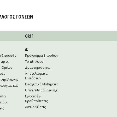
ΛΛΟΓΟΣ ΓΟΝΕΩΝ
ORFF
ib
α Σπουδών
Πρόγραμμα Σπουδών
τητες
Το Δίπλωμα
 'Ομιλοι
Δραστηριότητες
σες
Αποτελέσματα
Εξετάσεων
ικής Αγωγής
Ενισχυτικά Μαθήματα
ολογίας και
University Counseling
ματα
Εγγραφές-
Προΰποθέσεις
κείου
Ανακοινώσεις
εις