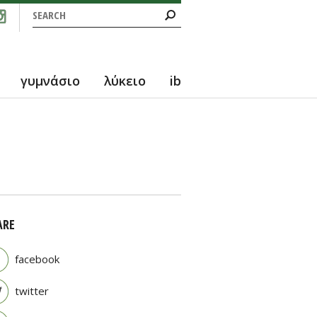
Search form
Search
γυμνάσιο
λύκειο
ib
ARE
facebook
twitter