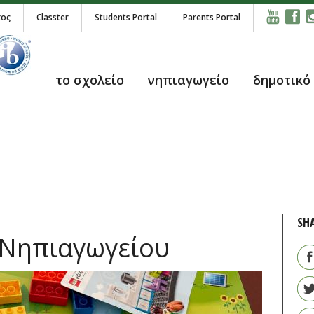
τος
Classter
Students Portal
Parents Portal
το σχολείο
νηπιαγωγείο
δημοτικό
SH
 Νηπιαγωγείου