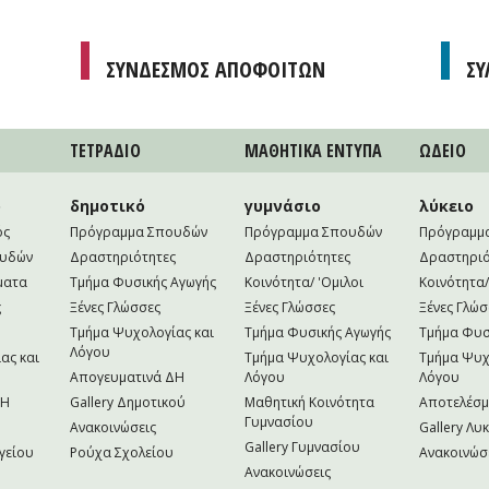
ΣΥΝΔΕΣΜΟΣ ΑΠΟΦΟΙΤΩΝ
ΣΥ
ΤΕΤΡAΔΙΟ
ΜΑΘΗΤΙΚA ΕΝΤΥΠΑ
ΩΔΕΙΟ
ο
δημοτικό
γυμνάσιο
λύκειο
ός
Πρόγραμμα Σπουδών
Πρόγραμμα Σπουδών
Πρόγραμμ
ουδών
Δραστηριότητες
Δραστηριότητες
Δραστηριό
ματα
Τμήμα Φυσικής Αγωγής
Κοινότητα/ 'Ομιλοι
Κοινότητα/
ς
Ξένες Γλώσσες
Ξένες Γλώσσες
Ξένες Γλώσ
Τμήμα Ψυχολογίας και
Τμήμα Φυσικής Αγωγής
Τμήμα Φυσ
Λόγου
ας και
Τμήμα Ψυχολογίας και
Τμήμα Ψυχ
Απογευματινά ΔΗ
Λόγου
Λόγου
NH
Gallery Δημοτικού
Μαθητική Κοινότητα
Αποτελέσ
Γυμνασίου
Ανακοινώσεις
Gallery Λυ
Gallery Γυμνασίου
γείου
Ρούχα Σχολείου
Ανακοινώσ
Ανακοινώσεις