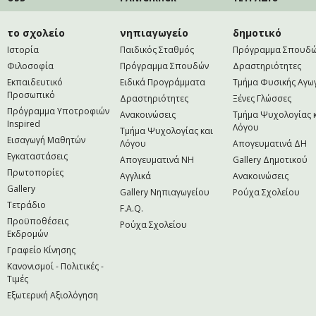
το σχολείο
νηπιαγωγείο
δημοτικό
Ιστορία
Παιδικός Σταθμός
Πρόγραμμα Σπουδ
Φιλοσοφία
Πρόγραμμα Σπουδών
Δραστηριότητες
Εκπαιδευτικό
Ειδικά Προγράμματα
Τμήμα Φυσικής Αγω
Προσωπικό
Δραστηριότητες
Ξένες Γλώσσες
Πρόγραμμα Υποτροφιών
Ανακοινώσεις
Τμήμα Ψυχολογίας 
Inspired
Λόγου
Τμήμα Ψυχολογίας και
Εισαγωγή Μαθητών
Λόγου
Απογευματινά ΔΗ
Εγκαταστάσεις
Απογευματινά NH
Gallery Δημοτικού
Πρωτοπορίες
Αγγλικά
Ανακοινώσεις
Gallery
Gallery Νηπιαγωγείου
Ρούχα Σχολείου
Τετράδιο
F.A.Q.
Προϋποθέσεις
Ρούχα Σχολείου
Εκδρομών
Γραφείο Κίνησης
Κανονισμοί - Πολιτικές -
Τιμές
Εξωτερική Αξιολόγηση