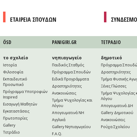
ΕΤΑΙΡΕΙΑ ΣΠΟΥΔΩΝ
ΣΥΝΔΕΣΜΟ
ÖSD
PANIGIRI.GR
ΤΕΤΡAΔΙΟ
το σχολείο
νηπιαγωγείο
δημοτικό
Ιστορία
Παιδικός Σταθμός
Πρόγραμμα Σπουδ
Φιλοσοφία
Πρόγραμμα Σπουδών
Δραστηριότητες
Εκπαιδευτικό
Ειδικά Προγράμματα
Τμήμα Φυσικής Αγω
Προσωπικό
Δραστηριότητες
Ξένες Γλώσσες
Πρόγραμμα Υποτροφιών
Ανακοινώσεις
Τμήμα Ψυχολογίας 
Inspired
Λόγου
Τμήμα Ψυχολογίας και
Εισαγωγή Μαθητών
Λόγου
Απογευματινά ΔΗ
Εγκαταστάσεις
Απογευματινά NH
Gallery Δημοτικού
Πρωτοπορίες
Αγγλικά
Ανακοινώσεις
Gallery
Gallery Νηπιαγωγείου
Ρούχα Σχολείου
Τετράδιο
F.A.Q.