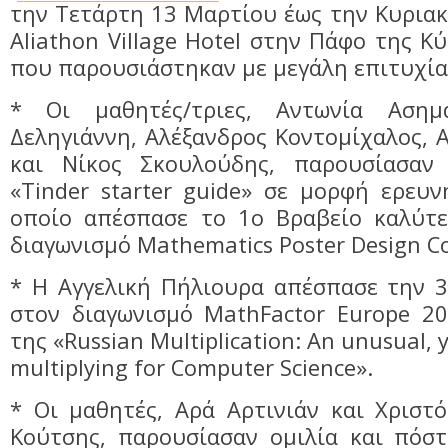
την Τετάρτη 13 Μαρτίου έως την Κυρια
Aliathon Village Hotel στην Πάφο της Κ
που παρουσιάστηκαν με μεγάλη επιτυχία 
* Οι μαθητές/τριες, Αντωνία Ασημ
Δεληγιάννη, Αλέξανδρος Κοντομίχαλος, 
και Νίκος Σκουλούδης, παρουσίασαν 
«Tinder starter guide» σε μορφή ερευ
οποίο απέσπασε το 1ο Βραβείο καλύτ
διαγωνισμό Mathematics Poster Design C
* Η Αγγελική Πήλιουρα απέσπασε την 3
στον διαγωνισμό MathFactor Europe 20
της «Russian Multiplication: An unusual, y
multiplying for Computer Science».
* Οι μαθητές, Αρά Αρτινιάν και Χριστ
Κούτσης, παρουσίασαν ομιλία και πόστ