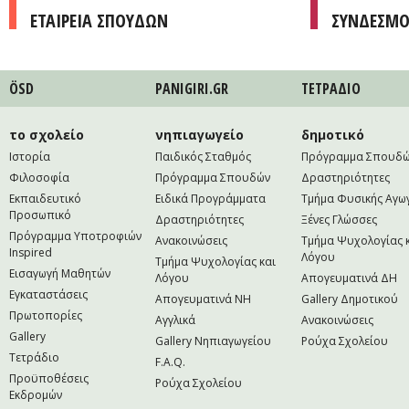
ΕΤΑΙΡΕΙΑ ΣΠΟΥΔΩΝ
ΣΥΝΔΕΣΜΟ
ÖSD
PANIGIRI.GR
ΤΕΤΡAΔΙΟ
το σχολείο
νηπιαγωγείο
δημοτικό
Ιστορία
Παιδικός Σταθμός
Πρόγραμμα Σπουδ
Φιλοσοφία
Πρόγραμμα Σπουδών
Δραστηριότητες
Εκπαιδευτικό
Ειδικά Προγράμματα
Τμήμα Φυσικής Αγω
Προσωπικό
Δραστηριότητες
Ξένες Γλώσσες
Πρόγραμμα Υποτροφιών
Ανακοινώσεις
Τμήμα Ψυχολογίας 
Inspired
Λόγου
Τμήμα Ψυχολογίας και
Εισαγωγή Μαθητών
Λόγου
Απογευματινά ΔΗ
Εγκαταστάσεις
Απογευματινά NH
Gallery Δημοτικού
Πρωτοπορίες
Αγγλικά
Ανακοινώσεις
Gallery
Gallery Νηπιαγωγείου
Ρούχα Σχολείου
Τετράδιο
F.A.Q.
Προϋποθέσεις
Ρούχα Σχολείου
Εκδρομών