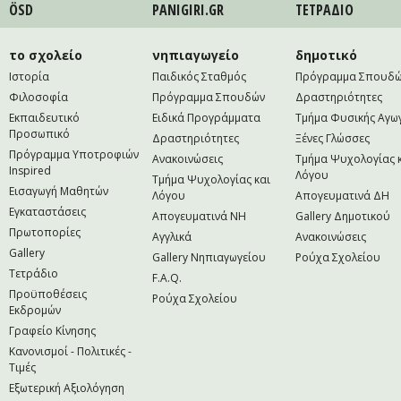
ÖSD
PANIGIRI.GR
ΤΕΤΡAΔΙΟ
το σχολείο
νηπιαγωγείο
δημοτικό
Ιστορία
Παιδικός Σταθμός
Πρόγραμμα Σπουδ
Φιλοσοφία
Πρόγραμμα Σπουδών
Δραστηριότητες
Εκπαιδευτικό
Ειδικά Προγράμματα
Τμήμα Φυσικής Αγω
Προσωπικό
Δραστηριότητες
Ξένες Γλώσσες
Πρόγραμμα Υποτροφιών
Ανακοινώσεις
Τμήμα Ψυχολογίας 
Inspired
Λόγου
Τμήμα Ψυχολογίας και
Εισαγωγή Μαθητών
Λόγου
Απογευματινά ΔΗ
Εγκαταστάσεις
Απογευματινά NH
Gallery Δημοτικού
Πρωτοπορίες
Αγγλικά
Ανακοινώσεις
Gallery
Gallery Νηπιαγωγείου
Ρούχα Σχολείου
Τετράδιο
F.A.Q.
Προϋποθέσεις
Ρούχα Σχολείου
Εκδρομών
Γραφείο Κίνησης
Κανονισμοί - Πολιτικές -
Τιμές
Εξωτερική Αξιολόγηση